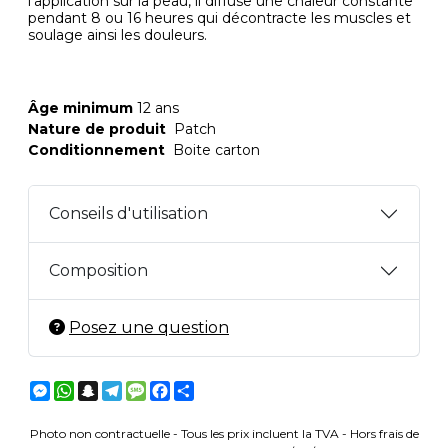
l'application sur la peau, il diffuse une chaleur constante
pendant 8 ou 16 heures qui décontracte les muscles et
soulage ainsi les douleurs.
Âge minimum
12 ans
Nature de produit
Patch
Conditionnement
Boite carton
Conseils d'utilisation
Composition
Posez une question
Messenger
WhatsApp
Snapchat
Telegram
Message
Facebook
Partager
Photo non contractuelle - Tous les prix incluent la TVA - Hors frais de