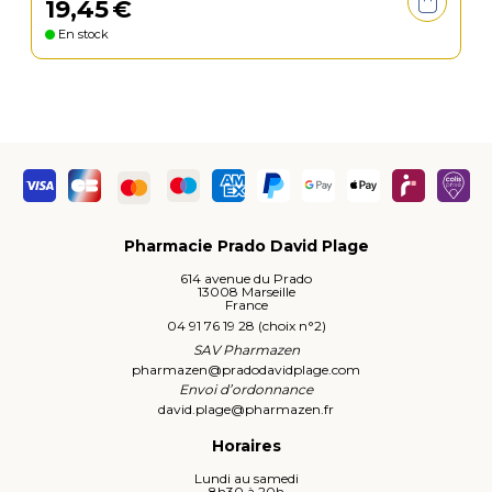
19
,
45
€
En stock
Pharmacie Prado David Plage
614 avenue du Prado
13008 Marseille
France
04 91 76 19 28 (choix n°2)
SAV Pharmazen
pharmazen
@
pradodavidplage.com
Envoi d’ordonnance
david.plage
@
pharmazen.fr
Horaires
Lundi au samedi
8h30 à 20h