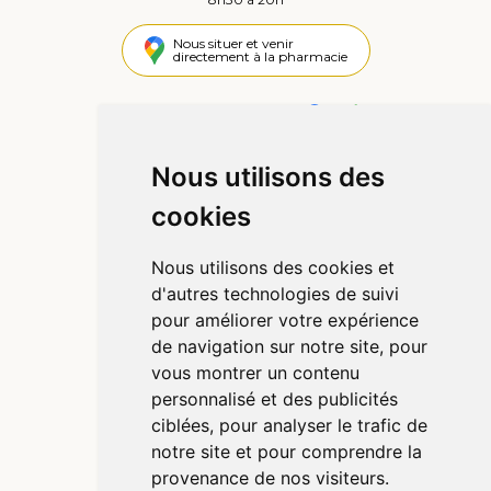
Nous situer et venir
directement à la pharmacie
4,4 / 5
445 avis
Nous utilisons des
Informations
cookies
Qui sommes-nous ?
Poser une question
Nous utilisons des cookies et
Déclarer un effet indésirable
d'autres technologies de suivi
Mentions légales
pour améliorer votre expérience
CGV
de navigation sur notre site, pour
Données personnelles
vous montrer un contenu
Cookies
personnalisé et des publicités
Préférences Cookies
ciblées, pour analyser le trafic de
notre site et pour comprendre la
provenance de nos visiteurs.