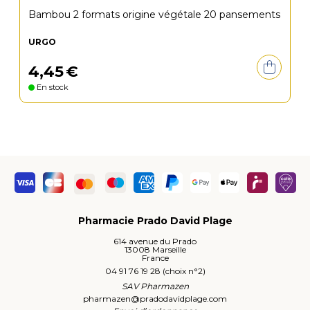
Bambou 2 formats origine végétale 20 pansements
URGO
4
,
45
€
En stock
Pharmacie Prado David Plage
614 avenue du Prado
13008 Marseille
France
04 91 76 19 28 (choix n°2)
SAV Pharmazen
pharmazen
@
pradodavidplage.com