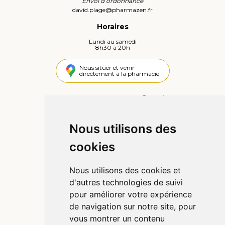
Envoi d’ordonnance
david.plage
@
pharmazen.fr
Horaires
Lundi au samedi
8h30 à 20h
Nous situer et venir
directement à la pharmacie
4,4 / 5
442 avis
Nous utilisons des
Informations
cookies
Qui sommes-nous ?
Poser une question
Nous utilisons des cookies et
Déclarer un effet indésirable
d'autres technologies de suivi
Mentions légales
pour améliorer votre expérience
CGV
de navigation sur notre site, pour
Données personnelles
vous montrer un contenu
Cookies