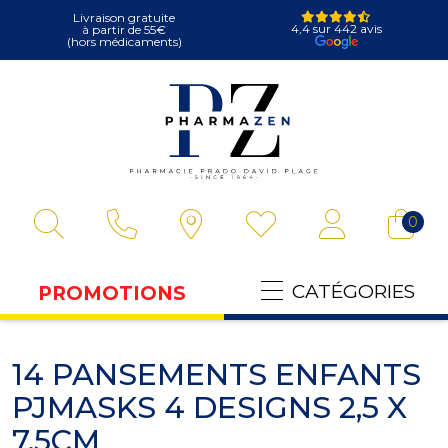
Livraison gratuite
4,4 sur 442 avis
à partir de 55€
(hors médicaments)
Pharmazen Votre
0
CATÉGORIES
PROMOTIONS
14 PANSEMENTS ENFANTS
PJMASKS 4 DESIGNS 2,5 X
7,5CM