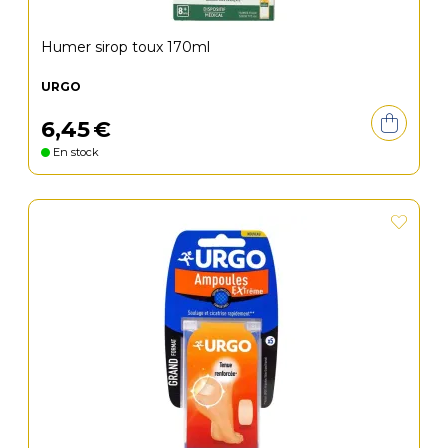
Humer sirop toux 170ml
URGO
6
,
45
€
En stock