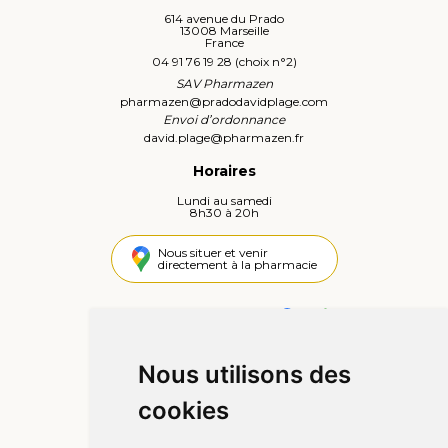
614 avenue du Prado
13008 Marseille
France
04 91 76 19 28 (choix n°2)
SAV Pharmazen
pharmazen
@
pradodavidplage.com
Envoi d’ordonnance
david.plage
@
pharmazen.fr
Horaires
Lundi au samedi
8h30 à 20h
Nous situer et venir
directement à la pharmacie
4,4 / 5
442 avis
Nous utilisons des
Informations
cookies
Qui sommes-nous ?
Poser une question