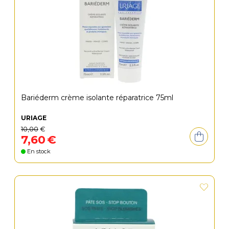
Bariéderm crème isolante réparatrice 75ml
URIAGE
10
,
00
€
7
,
60
€
En stock