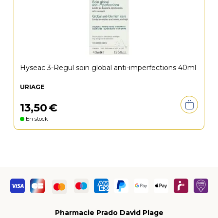
Hyseac 3-Regul soin global anti-imperfections 40ml
URIAGE
13
,
50
€
En stock
Pharmacie Prado David Plage