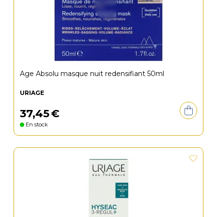
Age Absolu masque nuit redensifiant 50ml
URIAGE
37
,
45
€
En stock