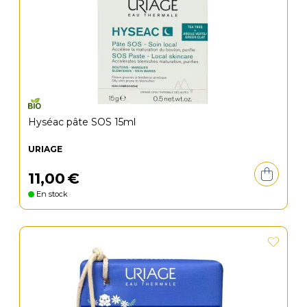
Hyséac pâte SOS 15ml
URIAGE
11
,
00
€
En stock