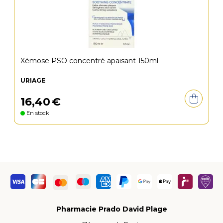
Xémose PSO concentré apaisant 150ml
URIAGE
16
,
40
€
En stock
Pharmacie Prado David Plage