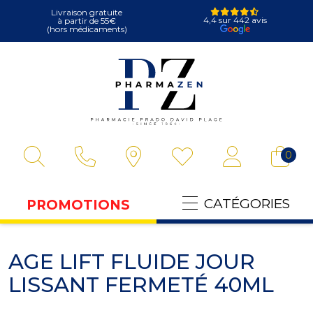
Livraison gratuite
4,4 sur 442 avis
à partir de 55€
(hors médicaments)
Pharmazen Votre
0
CATÉGORIES
PROMOTIONS
AGE LIFT FLUIDE JOUR
LISSANT FERMETÉ 40ML