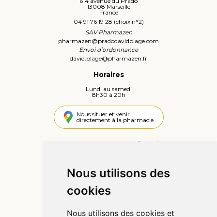
614 avenue du Prado
13008 Marseille
France
04 91 76 19 28 (choix n°2)
SAV Pharmazen
pharmazen
@
pradodavidplage.com
Envoi d’ordonnance
david.plage
@
pharmazen.fr
Horaires
Lundi au samedi
8h30 à 20h
Nous situer et venir
directement à la pharmacie
4,4 / 5
442 avis
Nous utilisons des
Informations
cookies
Qui sommes-nous ?
Poser une question
Nous utilisons des cookies et
Déclarer un effet indésirable