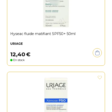
Hyseac fluide matifiant SPF50+ 50ml
URIAGE
12
,
40
€
En stock