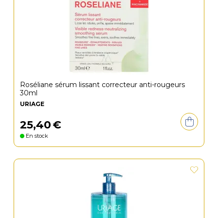
Roséliane sérum lissant correcteur anti-rougeurs
30ml
URIAGE
25
,
40
€
En stock