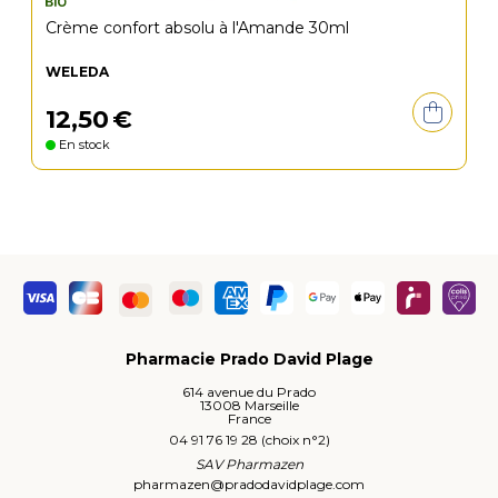
Crème confort absolu à l'Amande 30ml
WELEDA
12
,
50
€
En stock
Pharmacie Prado David Plage
614 avenue du Prado
13008 Marseille
France
04 91 76 19 28 (choix n°2)
SAV Pharmazen
pharmazen
@
pradodavidplage.com