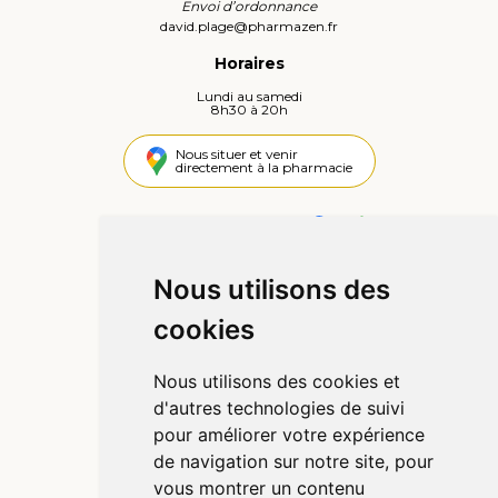
Envoi d’ordonnance
david.plage
@
pharmazen.fr
Horaires
Lundi au samedi
8h30 à 20h
Nous situer et venir
directement à la pharmacie
4,4 / 5
442 avis
Nous utilisons des
Informations
cookies
Qui sommes-nous ?
Poser une question
Nous utilisons des cookies et
Déclarer un effet indésirable
d'autres technologies de suivi
Mentions légales
pour améliorer votre expérience
CGV
de navigation sur notre site, pour
Données personnelles
vous montrer un contenu
Cookies