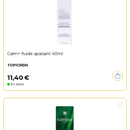
Calm+ fluide apaisant 40ml
TOPICREM
11
,
40
€
En stock