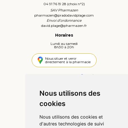
04 91 76 19 28 (choix n°2)
SAV Pharmazen
pharmazen
@
pradodavidplage.com
Envoi d’ordonnance
david.plage
@
pharmazen.fr
Horaires
Lundi au samedi
8h30 à 20h
Nous situer et venir
directement à la pharmacie
4,4 / 5
442 avis
Nous utilisons des
Informations
cookies
Qui sommes-nous ?
Poser une question
Nous utilisons des cookies et
Déclarer un effet indésirable
d'autres technologies de suivi
Mentions légales