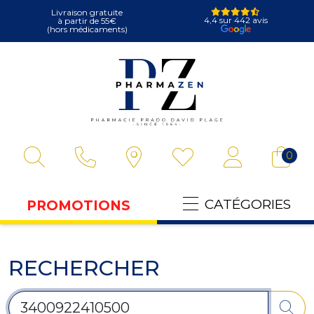
Livraison gratuite
4,4 sur 442 avis
à partir de 55€
(hors médicaments)
Pharmazen Votre
0
CATÉGORIES
PROMOTIONS
RECHERCHER