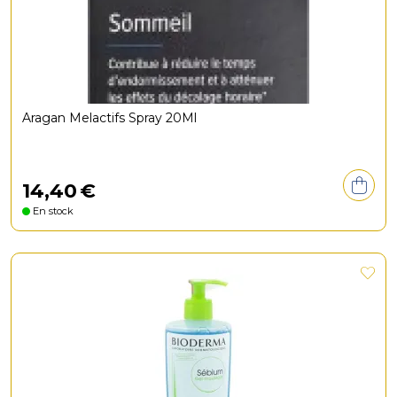
Aragan Melactifs Spray 20Ml
14
,
40
€
En stock