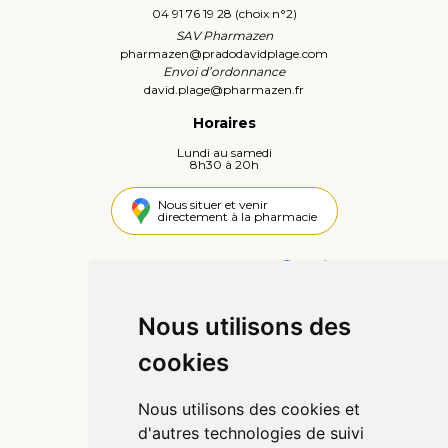
04 91 76 19 28 (choix n°2)
SAV Pharmazen
pharmazen
@
pradodavidplage.com
Envoi d’ordonnance
david.plage
@
pharmazen.fr
Horaires
Lundi au samedi
8h30 à 20h
Nous situer et venir
directement à la pharmacie
4,4 / 5
442 avis
Nous utilisons des
Informations
cookies
Qui sommes-nous ?
Poser une question
Nous utilisons des cookies et
Déclarer un effet indésirable
d'autres technologies de suivi
Mentions légales