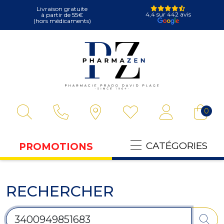
Livraison gratuite
4,4 sur 442 avis
à partir de 55€
(hors médicaments)
Pharmazen Votre
0
CATÉGORIES
PROMOTIONS
RECHERCHER