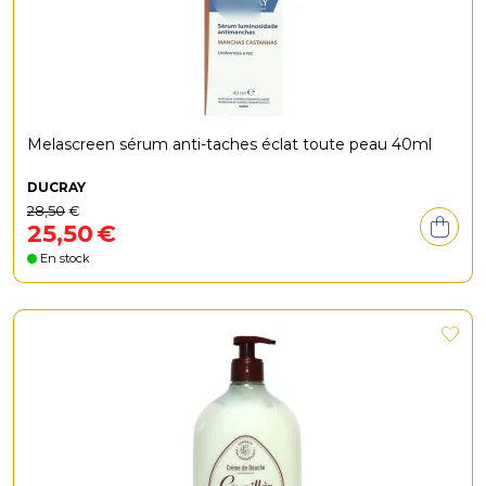
Melascreen sérum anti-taches éclat toute peau 40ml
DUCRAY
28
,
50
€
25
,
50
€
En stock