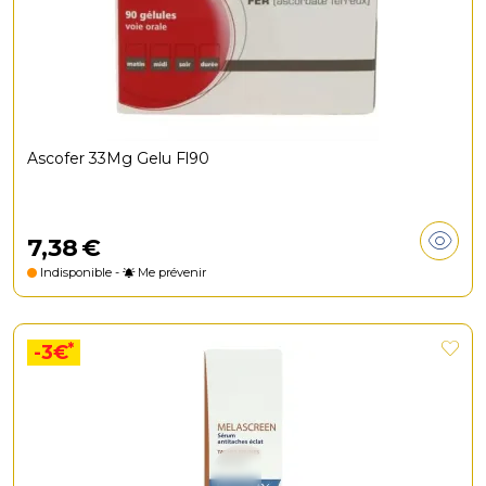
Ascofer 33Mg Gelu Fl90
7
,
38
€
Indisponible -
Me prévenir
*
-3€