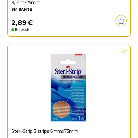
9,14mx25mm
3M SANTÉ
2
,
89
€
En stock
Steri-Strip 3 strips 6mmx75mm