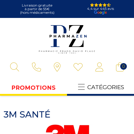
Livraison gratuite
4,4 sur 445 avis
à partir de 55€
(hors médicaments)
Pharmazen Votre
0
CATÉGORIES
PROMOTIONS
3M SANTÉ