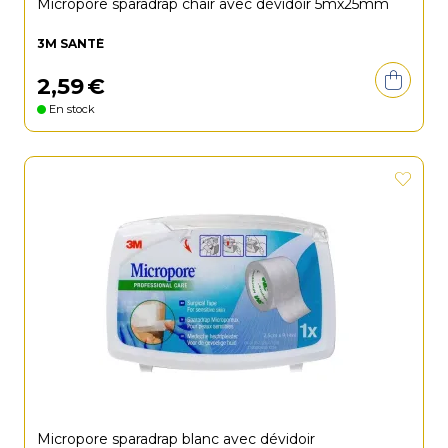
Micropore sparadrap chair avec dévidoir 5mx25mm
3M SANTÉ
2
,
59
€
En stock
Micropore sparadrap blanc avec dévidoir