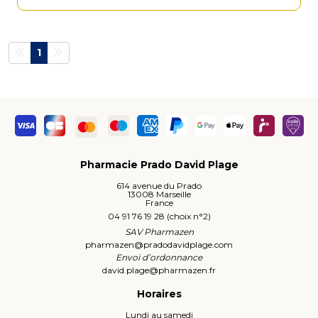
1
Pharmacie Prado David Plage
614 avenue du Prado
13008 Marseille
France
04 91 76 19 28 (choix n°2)
SAV Pharmazen
pharmazen
@
pradodavidplage.com
Envoi d’ordonnance
david.plage
@
pharmazen.fr
Horaires
Lundi au samedi