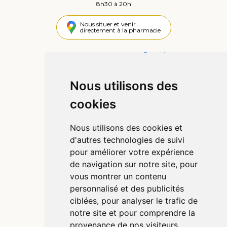
8h30 à 20h
Nous situer et venir
directement à la pharmacie
4,4 / 5
445 avis
Nous utilisons des
Informations
cookies
Qui sommes-nous ?
Poser une question
Nous utilisons des cookies et
Déclarer un effet indésirable
d'autres technologies de suivi
Mentions légales
pour améliorer votre expérience
CGV
de navigation sur notre site, pour
Données personnelles
vous montrer un contenu
Cookies
personnalisé et des publicités
Préférences Cookies
ciblées, pour analyser le trafic de
notre site et pour comprendre la
provenance de nos visiteurs.