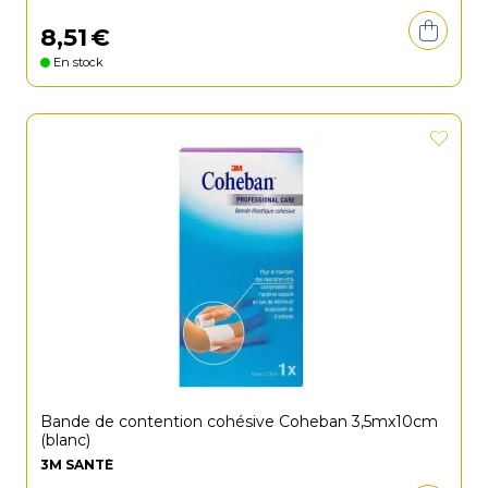
8
,
51
€
En stock
Bande de contention cohésive Coheban 3,5mx10cm
(blanc)
3M SANTÉ