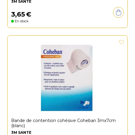
3M SANTÉ
3
,
65
€
En stock
Bande de contention cohésive Coheban 3mx7cm
(blanc)
3M SANTÉ