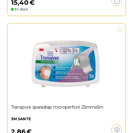
15
,
40
€
En stock
Transpore sparadrap microperforé 25mmx5m
3M SANTÉ
2
,
86
€