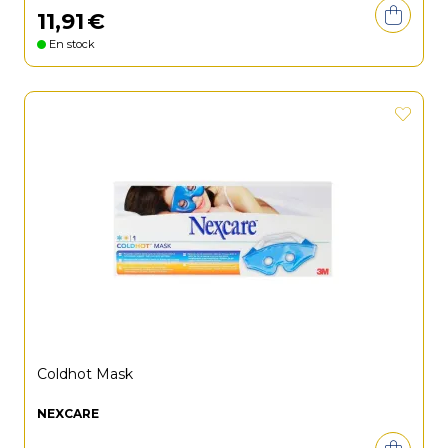
11
,
91
€
En stock
Coldhot Mask
NEXCARE