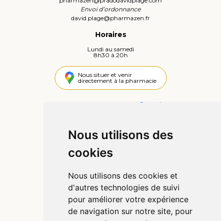
pharmazen
@
pradodavidplage.com
Envoi d’ordonnance
david.plage
@
pharmazen.fr
Horaires
Lundi au samedi
8h30 à 20h
Nous situer et venir
directement à la pharmacie
4,4 / 5
442 avis
Nous utilisons des
Informations
cookies
Qui sommes-nous ?
Poser une question
Nous utilisons des cookies et
Déclarer un effet indésirable
d'autres technologies de suivi
Mentions légales
pour améliorer votre expérience
CGV
de navigation sur notre site, pour
Données personnelles