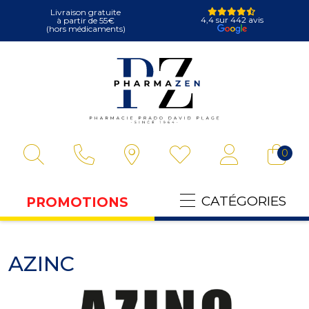
Livraison gratuite
4,4 sur 442 avis
à partir de 55€
(hors médicaments)
Pharmazen Votre
0
CATÉGORIES
PROMOTIONS
AZINC