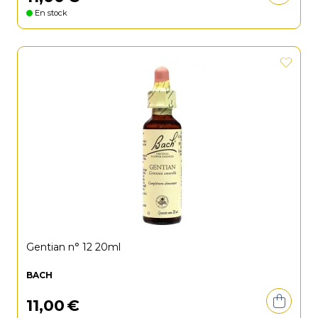
En stock
Gentian n° 12 20ml
BACH
11
,
00
€