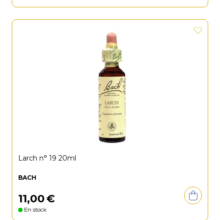
Larch n° 19 20ml
BACH
11
,
00
€
En stock