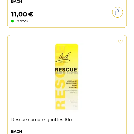
BACH
11
,
00
€
En stock
Rescue compte-gouttes 10ml
BACH