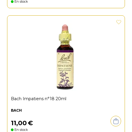
En stock
Bach Impatiens n°18 20ml
BACH
11
,
00
€
En stock