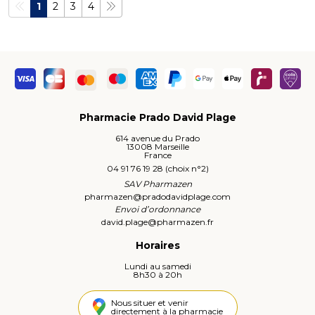
1
2
3
4
Pharmacie Prado David Plage
614 avenue du Prado
13008 Marseille
France
04 91 76 19 28 (choix n°2)
SAV Pharmazen
pharmazen
@
pradodavidplage.com
Envoi d’ordonnance
david.plage
@
pharmazen.fr
Horaires
Lundi au samedi
8h30 à 20h
Nous situer et venir
directement à la pharmacie