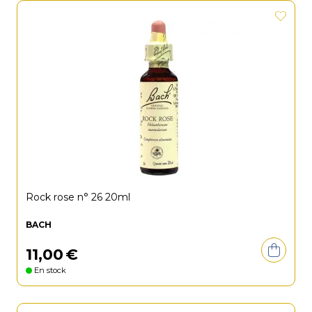
Rock rose n° 26 20ml
BACH
11
,
00
€
En stock