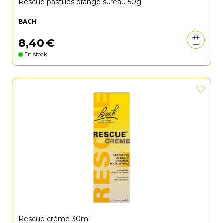
Rescue pastilles orange sureau 50g
BACH
8
,
40
€
En stock
Rescue crème 30ml