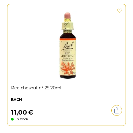
Red chesnut n° 25 20ml
BACH
11
,
00
€
En stock