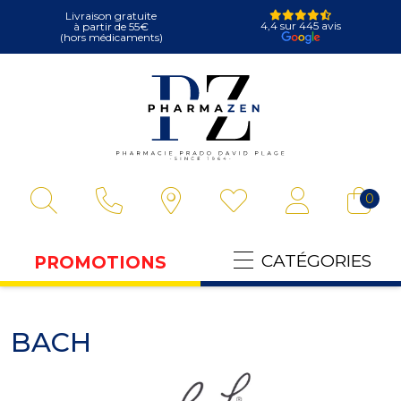
Livraison gratuite
4,4 sur 445 avis
à partir de 55€
(hors médicaments)
Pharmazen Votre
0
CATÉGORIES
PROMOTIONS
BACH