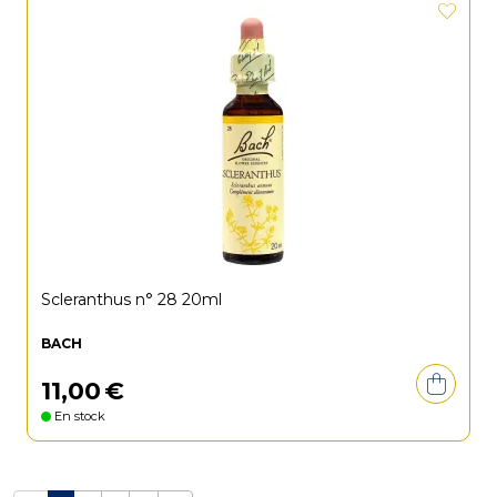
Scleranthus n° 28 20ml
BACH
11
,
00
€
En stock