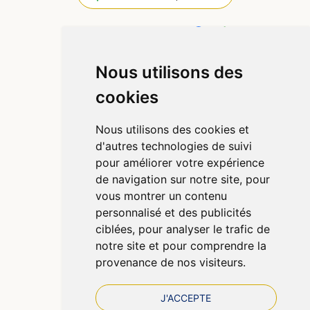
4,4 / 5
445 avis
Nous utilisons des
Informations
cookies
Qui sommes-nous ?
Poser une question
Nous utilisons des cookies et
Déclarer un effet indésirable
d'autres technologies de suivi
Mentions légales
pour améliorer votre expérience
CGV
de navigation sur notre site, pour
Données personnelles
vous montrer un contenu
Cookies
personnalisé et des publicités
Préférences Cookies
ciblées, pour analyser le trafic de
notre site et pour comprendre la
provenance de nos visiteurs.
J'ACCEPTE