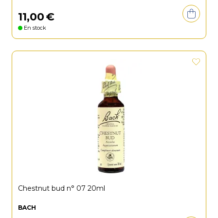
11
,
00
€
En stock
Chestnut bud n° 07 20ml
BACH