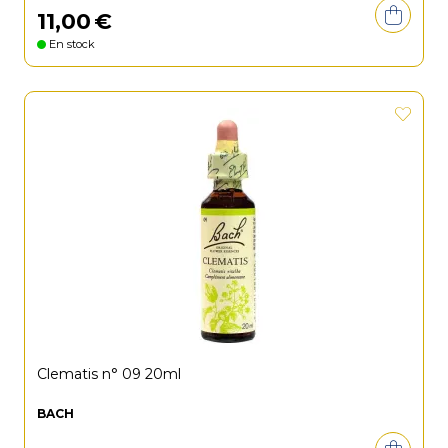
11
,
00
€
En stock
Clematis n° 09 20ml
BACH