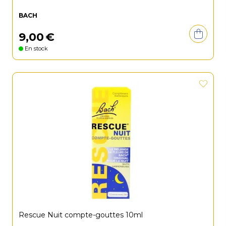
BACH
9
,
00
€
En stock
Rescue Nuit compte-gouttes 10ml