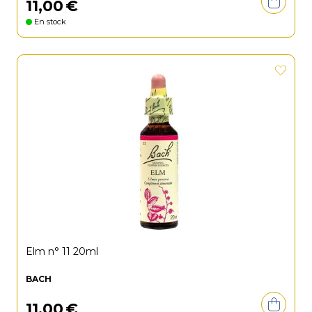
11
,
00
€
En stock
Elm n° 11 20ml
BACH
11
,
00
€