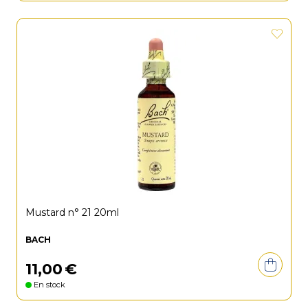
Mustard n° 21 20ml
BACH
11
,
00
€
En stock