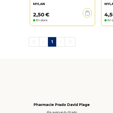
MYLAN
MYL
2
,
50
€
4
,
5
En stock
En s
1
Pharmacie Prado David Plage
614 avenue du Prado