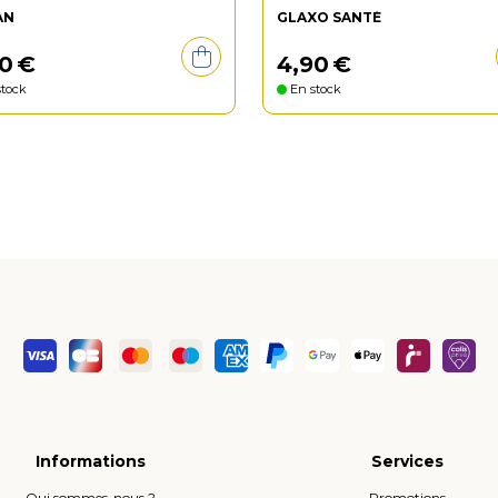
AN
GLAXO SANTÉ
0
€
4
,
90
€
tock
En stock
Informations
Services
Qui sommes-nous ?
Promotions