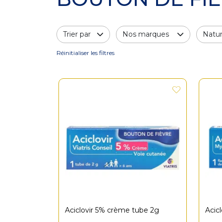
Trier par
Nos marques
Natur
Réinitialiser les filtres
Posez une question
Aciclovir 5% crème tube 2g
Acic