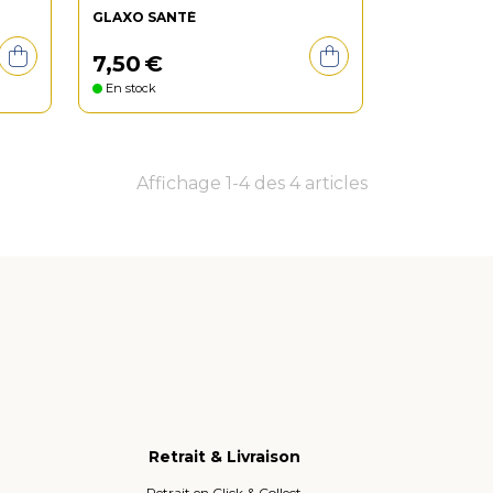
GLAXO SANTÉ
7
,
50
€
En stock
Affichage 1-4 des 4 articles
Retrait & Livraison
Retrait en Click & Collect