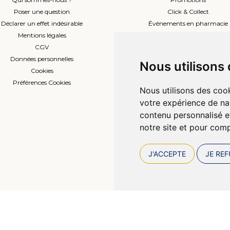
Poser une question
Click & Collect
Déclarer un effet indésirable
Événements en pharmacie
Mentions légales
Envoi d’ordonnance
CGV
Prise de rendez-vous
Données personnelles
L’équipe
Nous utilisons
Cookies
Compte professionnel
Préférences Cookies
Nous utilisons des cook
votre expérience de na
contenu personnalisé et
notre site et pour com
J'ACCEPTE
JE REF