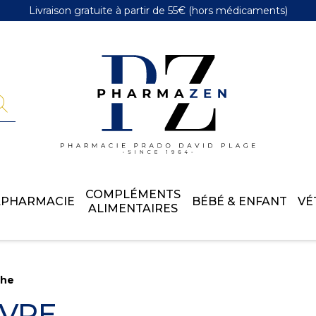
Livraison gratuite
à partir de 55€
(hors médicaments)
Pharmazen 
COMPLÉMENTS
APHARMACIE
BÉBÉ & ENFANT
VÉ
ALIMENTAIRES
che
ÈVRE