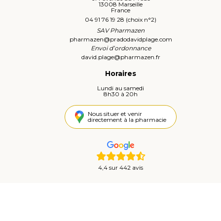
13008 Marseille
France
04 91 76 19 28 (choix n°2)
SAV Pharmazen
pharmazen
@
pradodavidplage.com
Envoi d’ordonnance
david.plage
@
pharmazen.fr
Horaires
Lundi au samedi
8h30 à 20h
Nous situer et venir
directement à la pharmacie
4,4 sur 442 avis