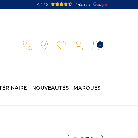
4,4 / 5
442 avis
Votre pharmacie en ligne à votre service
0
TÉRINAIRE
NOUVEAUTÉS
MARQUES