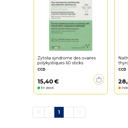
Zytolia syndrome des ovaires
Nath
polykystiques 60 sticks
thyr
CCD
CCD
15
,
40
€
28
,
En stock
Indi
1