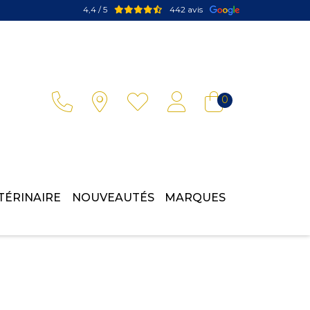
4,4 / 5
442 avis
Votre pharmacie en ligne à votre service
0
TÉRINAIRE
NOUVEAUTÉS
MARQUES