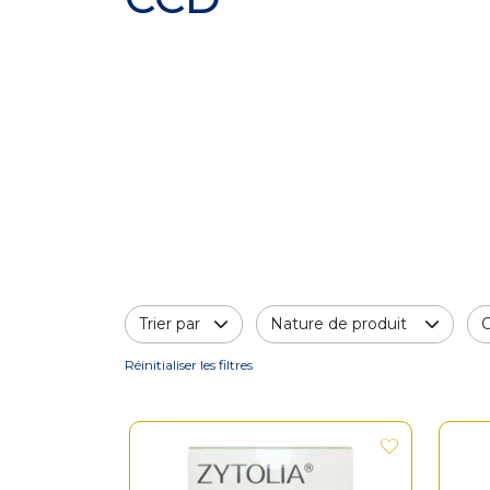
Trier par
Nature de produit
Réinitialiser les filtres
Indication / Contre-indication
Pose