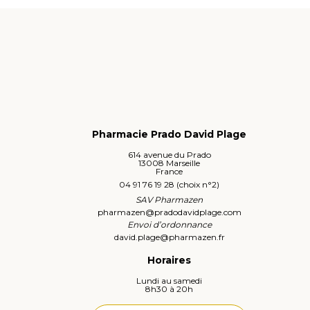
Pharmacie Prado David Plage
614 avenue du Prado
13008 Marseille
France
04 91 76 19 28 (choix n°2)
SAV Pharmazen
pharmazen
@
pradodavidplage.com
Envoi d’ordonnance
david.plage
@
pharmazen.fr
Horaires
Lundi au samedi
8h30 à 20h