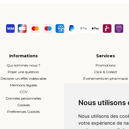
Informations
Services
Qui sommes-nous ?
Promotions
Poser une question
Click & Collect
Déclarer un effet indésirable
Événements en pharmacie
Mentions légales
Envoi d’ordonnance
CGV
Prise de rendez-vous
Données personnelles
L’équipe
Nous utilisons
Cookies
Compte professionnel
Préférences Cookies
Nous utilisons des cook
votre expérience de na