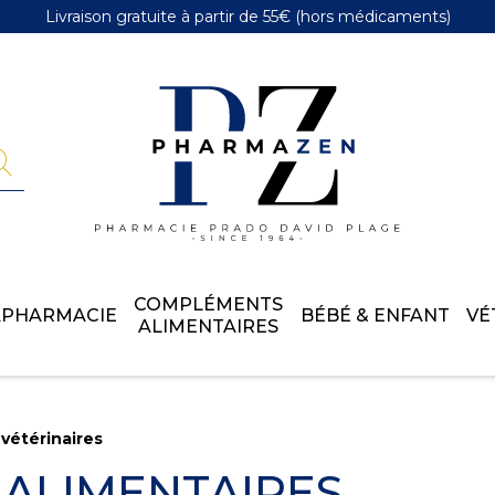
Livraison gratuite
à partir de 55€
(hors médicaments)
Pharmazen 
COMPLÉMENTS
APHARMACIE
BÉBÉ & ENFANT
VÉ
ALIMENTAIRES
vétérinaires
ALIMENTAIRES