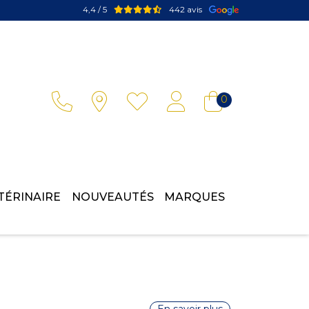
4,4 / 5
442 avis
Votre pharmacie en ligne à votre service
0
TÉRINAIRE
NOUVEAUTÉS
MARQUES