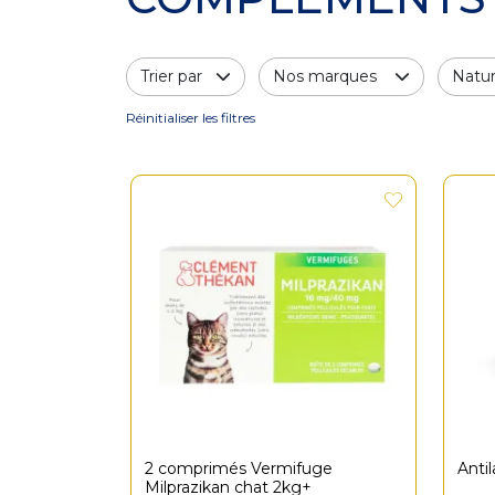
Trier par
Nos marques
Natur
Réinitialiser les filtres
Indication / Contre-indication
Pose
2 comprimés Vermifuge
Anti
Milprazikan chat 2kg+