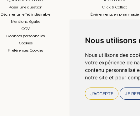
Poser une question
Click & Collect
Déclarer un effet indésirable
Événements en pharmacie
Mentions légales
Envoi d’ordonnance
CGV
Prise de rendez-vous
Données personnelles
L’équipe
Nous utilisons
Cookies
Compte professionnel
Préférences Cookies
Nous utilisons des cook
votre expérience de na
contenu personnalisé et
notre site et pour com
J'ACCEPTE
JE REF