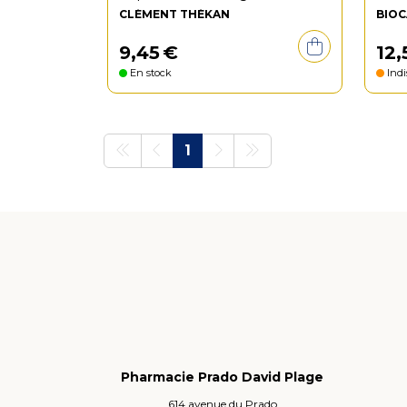
CLÉMENT THÉKAN
BIOC
9
,
45
€
12
,
En stock
Indi
1
Pharmacie Prado David Plage
614 avenue du Prado