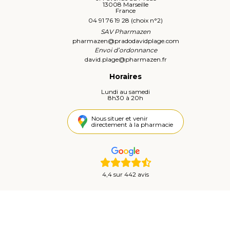
13008 Marseille
France
04 91 76 19 28 (choix n°2)
SAV Pharmazen
pharmazen
@
pradodavidplage.com
Envoi d’ordonnance
david.plage
@
pharmazen.fr
Horaires
Lundi au samedi
8h30 à 20h
Nous situer et venir
directement à la pharmacie
4,4 sur 442 avis