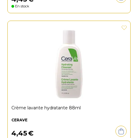
En stock
Crème lavante hydratante 88ml
CERAVE
4
,
45
€