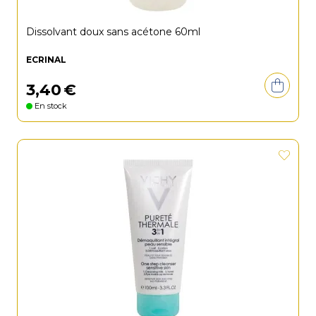
Dissolvant doux sans acétone 60ml
ECRINAL
3
,
40
€
En stock