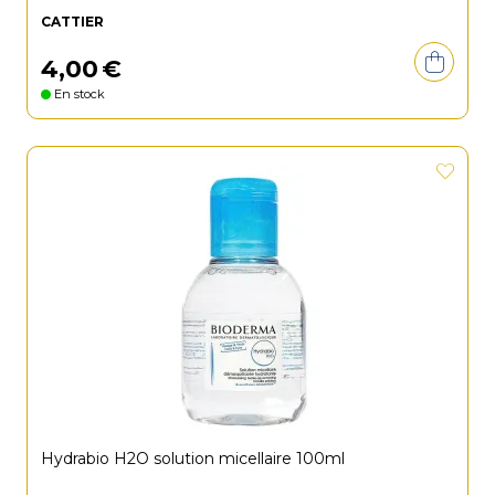
CATTIER
4
,
00
€
En stock
Hydrabio H2O solution micellaire 100ml