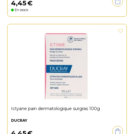
4
,
45
€
En stock
Ictyane pain dermatologique surgras 100g
DUCRAY
4
,
45
€