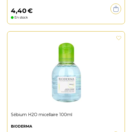
4
,
40
€
En stock
Sébium H2O micellaire 100ml
BIODERMA