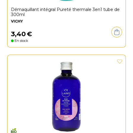
Démaquillant intégral Pureté thermale 3en1 tube de
300ml
VICHY
3
,
40
€
En stock