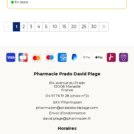
En stock
1
2
3
4
5
10
15
20
25
30
Pharmacie Prado David Plage
614 avenue du Prado
13008 Marseille
France
04 91 76 19 28 (choix n°2)
SAV Pharmazen
pharmazen
@
pradodavidplage.com
Envoi d’ordonnance
david.plage
@
pharmazen.fr
Horaires