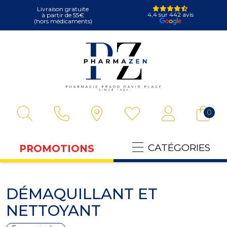
Livraison gratuite
4,4 sur 442 avis
à partir de 55€
(hors médicaments)
Pharmazen Votre
0
CATÉGORIES
PROMOTIONS
DÉMAQUILLANT ET
NETTOYANT