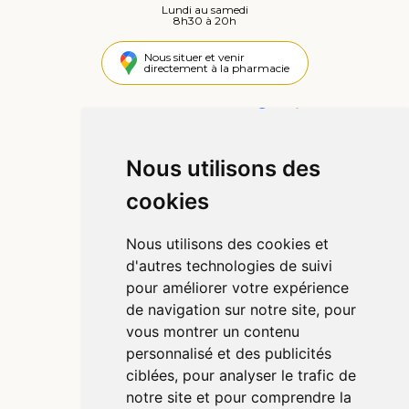
Lundi au samedi
8h30 à 20h
Nous situer et venir
directement à la pharmacie
4,4 / 5
442 avis
Nous utilisons des
Informations
cookies
Qui sommes-nous ?
Poser une question
Nous utilisons des cookies et
Déclarer un effet indésirable
d'autres technologies de suivi
Mentions légales
pour améliorer votre expérience
CGV
de navigation sur notre site, pour
Données personnelles
vous montrer un contenu
Cookies
personnalisé et des publicités
Préférences Cookies
ciblées, pour analyser le trafic de
notre site et pour comprendre la