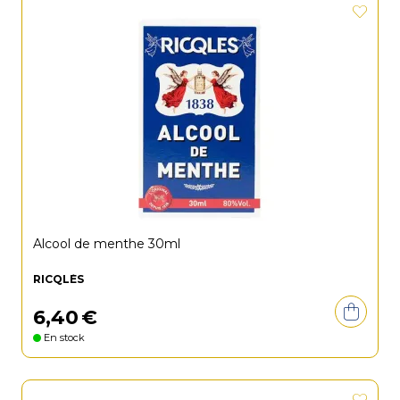
Alcool de menthe 30ml
RICQLÈS
6
,
40
€
En stock