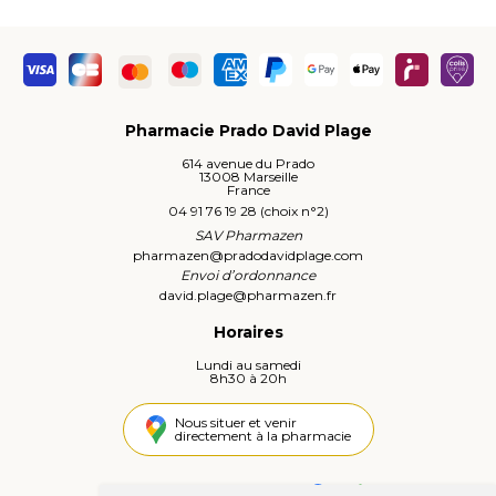
Pharmacie Prado David Plage
614 avenue du Prado
13008 Marseille
France
04 91 76 19 28 (choix n°2)
SAV Pharmazen
pharmazen
@
pradodavidplage.com
Envoi d’ordonnance
david.plage
@
pharmazen.fr
Horaires
Lundi au samedi
8h30 à 20h
Nous situer et venir
directement à la pharmacie
4,4 / 5
442 avis