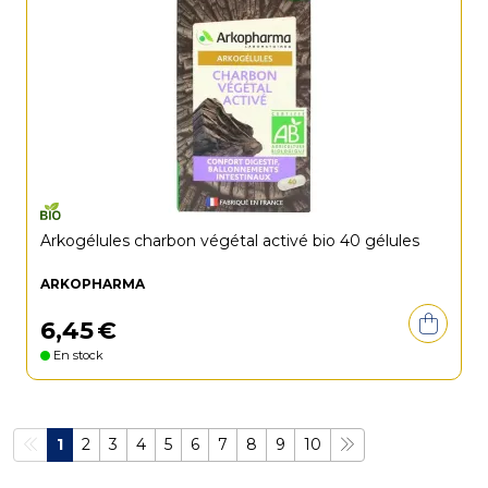
Arkogélules charbon végétal activé bio 40 gélules
ARKOPHARMA
6
,
45
€
En stock
1
2
3
4
5
6
7
8
9
10