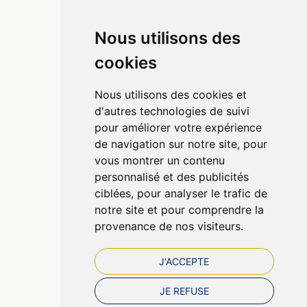
Nous utilisons des
Informations
cookies
Qui sommes-nous ?
Poser une question
Nous utilisons des cookies et
Déclarer un effet indésirable
d'autres technologies de suivi
Mentions légales
pour améliorer votre expérience
CGV
de navigation sur notre site, pour
Données personnelles
vous montrer un contenu
Cookies
personnalisé et des publicités
Préférences Cookies
ciblées, pour analyser le trafic de
notre site et pour comprendre la
provenance de nos visiteurs.
J'ACCEPTE
JE REFUSE