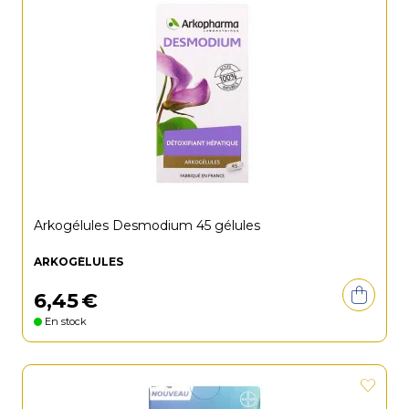
Arkogélules Desmodium 45 gélules
ARKOGÉLULES
6
,
45
€
En stock