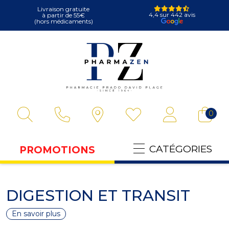
Livraison gratuite
4,4 sur 442 avis
à partir de 55€
(hors médicaments)
Pharmazen Votre
0
CATÉGORIES
PROMOTIONS
DIGESTION ET TRANSIT
En savoir plus