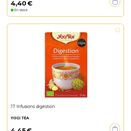
4
,
40
€
En stock
17 Infusions digestion
YOGI TEA
4
,
45
€