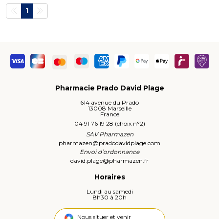
1
Pharmacie Prado David Plage
614 avenue du Prado
13008 Marseille
France
04 91 76 19 28 (choix n°2)
SAV Pharmazen
pharmazen
@
pradodavidplage.com
Envoi d’ordonnance
david.plage
@
pharmazen.fr
Horaires
Lundi au samedi
8h30 à 20h
Nous situer et venir