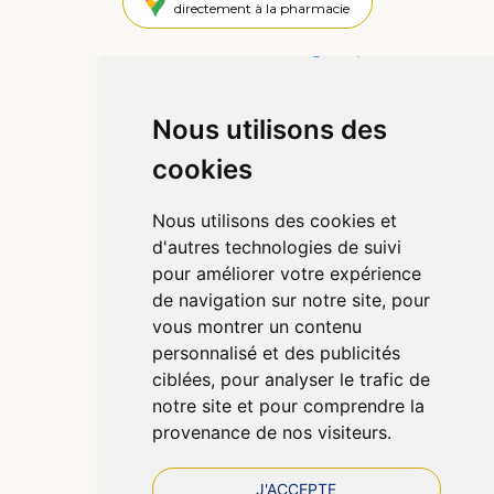
directement à la pharmacie
4,4 / 5
445 avis
Nous utilisons des
Informations
cookies
Qui sommes-nous ?
Poser une question
Nous utilisons des cookies et
Déclarer un effet indésirable
d'autres technologies de suivi
Mentions légales
pour améliorer votre expérience
CGV
de navigation sur notre site, pour
Données personnelles
vous montrer un contenu
Cookies
personnalisé et des publicités
Préférences Cookies
ciblées, pour analyser le trafic de
notre site et pour comprendre la
provenance de nos visiteurs.
J'ACCEPTE