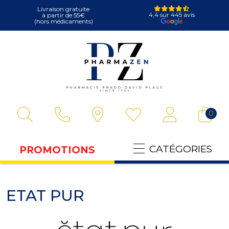
Livraison gratuite
4,4 sur 445 avis
à partir de 55€
(hors médicaments)
Pharmazen Votre
0
CATÉGORIES
PROMOTIONS
ETAT PUR