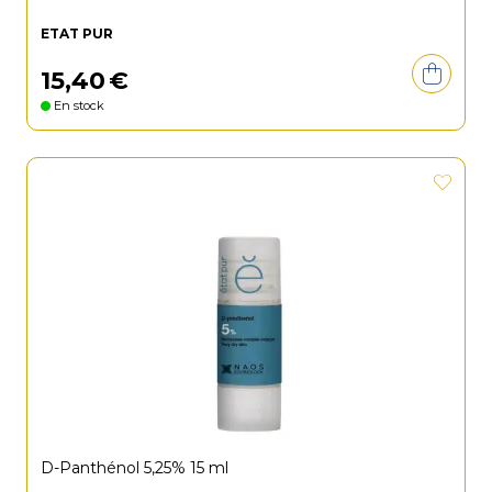
ETAT PUR
15
,
40
€
En stock
D-Panthénol 5,25% 15 ml