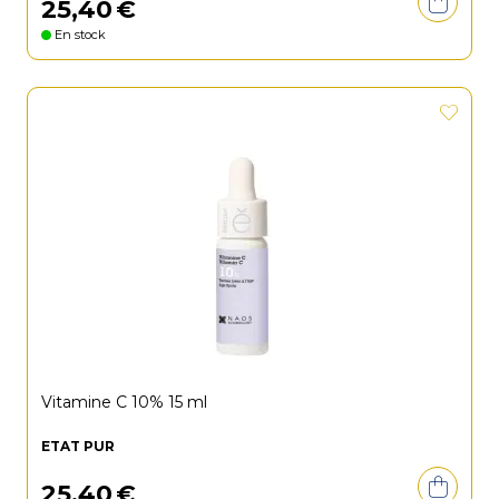
25
,
40
€
En stock
Vitamine C 10% 15 ml
ETAT PUR
25
,
40
€