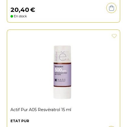
20
,
40
€
En stock
Actif Pur A05 Resvératrol 15 ml
ETAT PUR