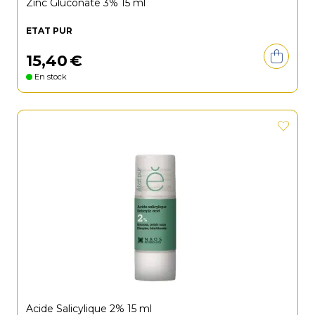
Zinc Gluconate 3% 15 ml
ETAT PUR
15
,
40
€
En stock
Acide Salicylique 2% 15 ml