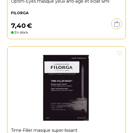
Optim-Eyes masque yeux anti-âge et éclat 6ml
FILORGA
7
,
40
€
En stock
Time-Filler masque super-lissant