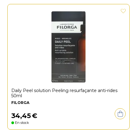
Daily Peel solution Peeling resurfaçante anti-rides
50ml
FILORGA
34
,
45
€
En stock