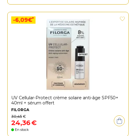
*
-6,09€
UV Cellular-Protect crème solaire anti-âge SPF50+
40ml + sérum offert
FILORGA
30
,
45
€
24
,
36
€
En stock