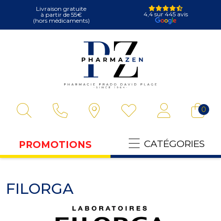
Livraison gratuite
4,4 sur 445 avis
à partir de 55€
(hors médicaments)
Pharmazen Votre
0
CATÉGORIES
PROMOTIONS
FILORGA