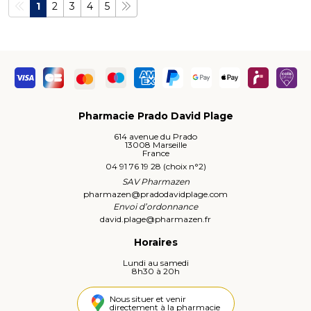
1
2
3
4
5
Pharmacie Prado David Plage
614 avenue du Prado
13008 Marseille
France
04 91 76 19 28 (choix n°2)
SAV Pharmazen
pharmazen
@
pradodavidplage.com
Envoi d’ordonnance
david.plage
@
pharmazen.fr
Horaires
Lundi au samedi
8h30 à 20h
Nous situer et venir
directement à la pharmacie