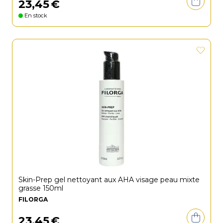
23
,
45
€
En stock
Skin-Prep gel nettoyant aux AHA visage peau mixte
grasse 150ml
FILORGA
23
,
45
€