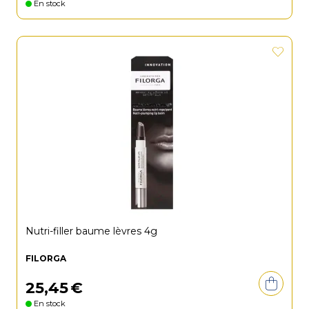
En stock
Nutri-filler baume lèvres 4g
FILORGA
25
,
45
€
En stock