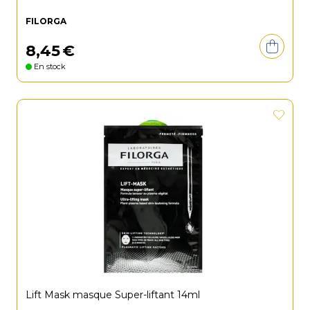
FILORGA
8
,
45
€
En stock
Lift Mask masque Super-liftant 14ml