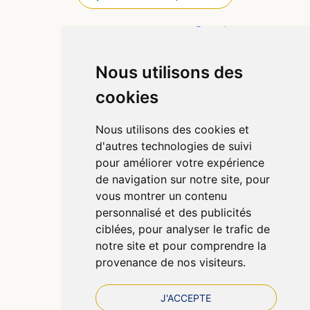
4,4 / 5
445 avis
Nous utilisons des
Informations
cookies
Qui sommes-nous ?
Poser une question
Nous utilisons des cookies et
Déclarer un effet indésirable
d'autres technologies de suivi
Mentions légales
pour améliorer votre expérience
CGV
de navigation sur notre site, pour
Données personnelles
vous montrer un contenu
Cookies
personnalisé et des publicités
Préférences Cookies
ciblées, pour analyser le trafic de
notre site et pour comprendre la
provenance de nos visiteurs.
J'ACCEPTE