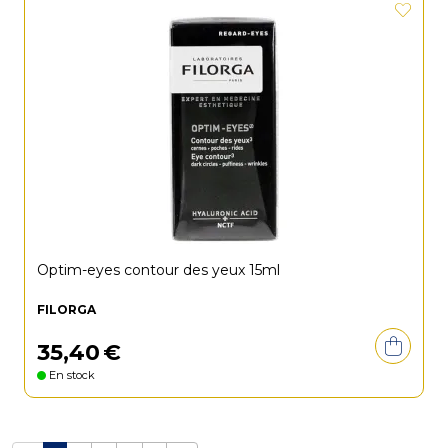
Optim-eyes contour des yeux 15ml
FILORGA
35
,
40
€
En stock