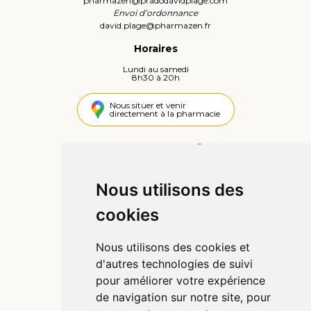
pharmazen
@
pradodavidplage.com
Envoi d’ordonnance
david.plage
@
pharmazen.fr
Horaires
Lundi au samedi
8h30 à 20h
Nous situer et venir
directement à la pharmacie
4,4 / 5
442 avis
Nous utilisons des
Informations
cookies
Qui sommes-nous ?
Poser une question
Nous utilisons des cookies et
Déclarer un effet indésirable
d'autres technologies de suivi
Mentions légales
pour améliorer votre expérience
CGV
de navigation sur notre site, pour
Données personnelles