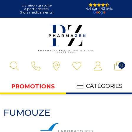
Livraison gratuite
4,4 sur 442 avis
à partir de 55€
(hors médicaments)
Pharmazen Votre
0
CATÉGORIES
PROMOTIONS
FUMOUZE