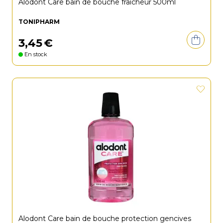
Alodont Care bain de bouche fraîcheur 500ml
TONIPHARM
3
,
45
€
En stock
Alodont Care bain de bouche protection gencives