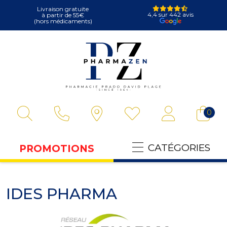
Livraison gratuite
4,4 sur 442 avis
à partir de 55€
(hors médicaments)
Pharmazen Votre
0
CATÉGORIES
PROMOTIONS
IDES PHARMA