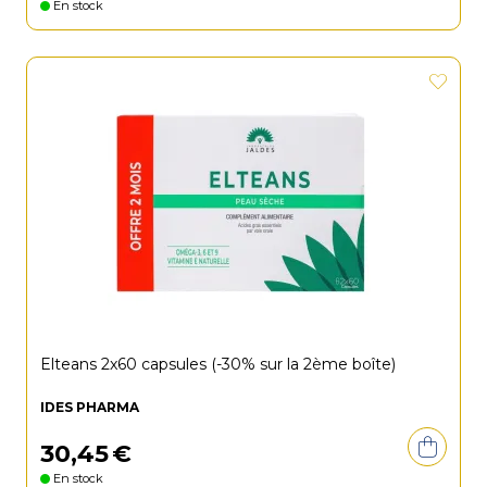
En stock
Elteans 2x60 capsules (-30% sur la 2ème boîte)
IDES PHARMA
30
,
45
€
En stock