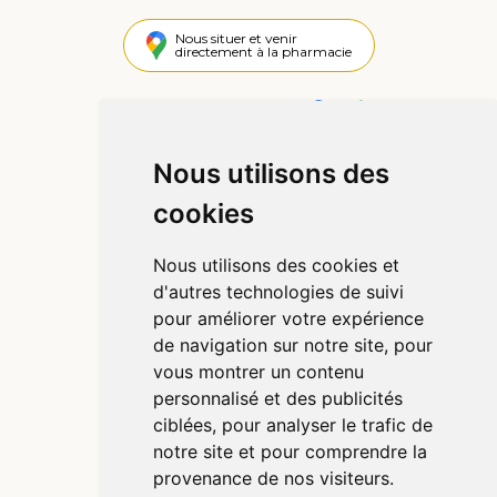
Nous situer et venir
directement à la pharmacie
4,4 / 5
442 avis
Nous utilisons des
Informations
cookies
Qui sommes-nous ?
Poser une question
Nous utilisons des cookies et
Déclarer un effet indésirable
d'autres technologies de suivi
Mentions légales
pour améliorer votre expérience
CGV
de navigation sur notre site, pour
Données personnelles
vous montrer un contenu
Cookies
personnalisé et des publicités
Préférences Cookies
ciblées, pour analyser le trafic de
notre site et pour comprendre la
provenance de nos visiteurs.