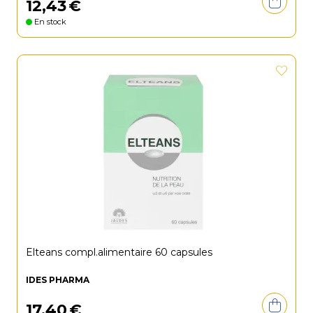
12
,
43
€
En stock
Elteans compl.alimentaire 60 capsules
IDES PHARMA
17
,
40
€