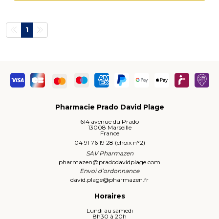
1
Pharmacie Prado David Plage
614 avenue du Prado
13008 Marseille
France
04 91 76 19 28 (choix n°2)
SAV Pharmazen
pharmazen
@
pradodavidplage.com
Envoi d’ordonnance
david.plage
@
pharmazen.fr
Horaires
Lundi au samedi
8h30 à 20h