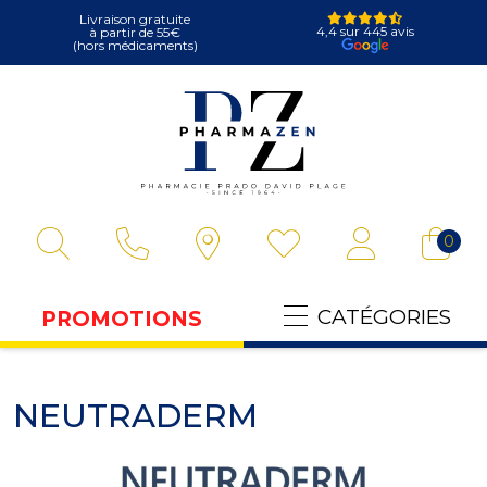
Livraison gratuite
4,4 sur 445 avis
à partir de 55€
(hors médicaments)
Pharmazen Votre
0
CATÉGORIES
PROMOTIONS
NEUTRADERM