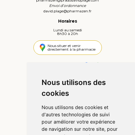
pharmazen
@
pradodavidplage.com
Envoi d’ordonnance
david.plage
@
pharmazen.fr
Horaires
Lundi au samedi
8h30 à 20h
Nous situer et venir
directement à la pharmacie
4,4 / 5
445 avis
Nous utilisons des
Informations
cookies
Qui sommes-nous ?
Poser une question
Nous utilisons des cookies et
Déclarer un effet indésirable
d'autres technologies de suivi
Mentions légales
pour améliorer votre expérience
CGV
de navigation sur notre site, pour
Données personnelles