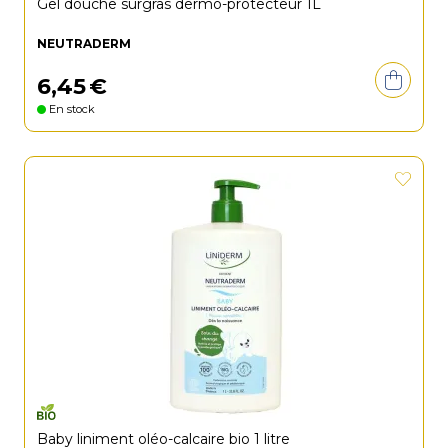
Gel douche surgras dermo-protecteur 1L
NEUTRADERM
6
,
45
€
En stock
Baby liniment oléo-calcaire bio 1 litre