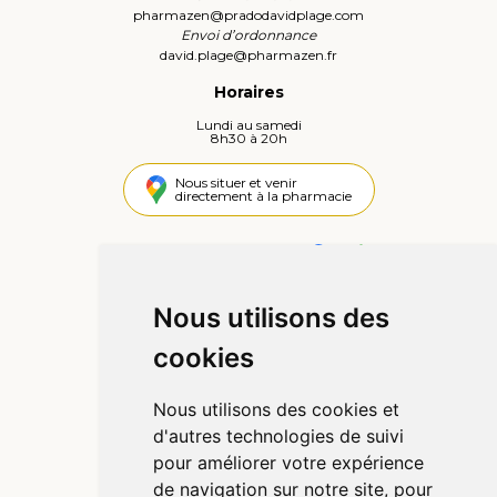
pharmazen
@
pradodavidplage.com
Envoi d’ordonnance
david.plage
@
pharmazen.fr
Horaires
Lundi au samedi
8h30 à 20h
Nous situer et venir
directement à la pharmacie
4,4 / 5
442 avis
Nous utilisons des
Informations
cookies
Qui sommes-nous ?
Poser une question
Nous utilisons des cookies et
Déclarer un effet indésirable
d'autres technologies de suivi
Mentions légales
pour améliorer votre expérience
CGV
de navigation sur notre site, pour
Données personnelles