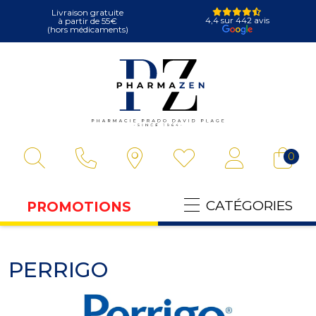
Livraison gratuite
4,4 sur 442 avis
à partir de 55€
(hors médicaments)
Pharmazen Votre
0
CATÉGORIES
PROMOTIONS
PERRIGO