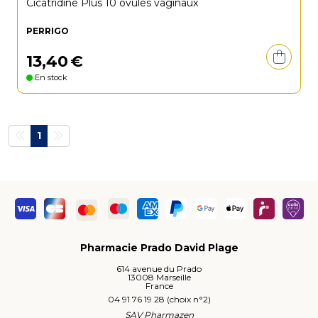
Cicatridine Plus 10 ovules vaginaux
PERRIGO
13
,
40
€
En stock
1
Pharmacie Prado David Plage
614 avenue du Prado
13008 Marseille
France
04 91 76 19 28 (choix n°2)
SAV Pharmazen