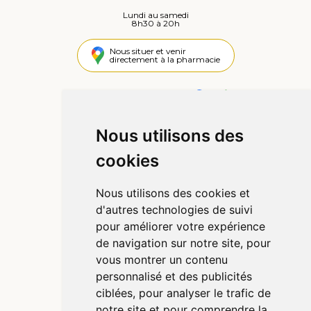
Lundi au samedi
8h30 à 20h
Nous situer et venir
directement à la pharmacie
4,4 / 5
442 avis
Nous utilisons des
Informations
cookies
Qui sommes-nous ?
Poser une question
Nous utilisons des cookies et
Déclarer un effet indésirable
d'autres technologies de suivi
Mentions légales
pour améliorer votre expérience
CGV
de navigation sur notre site, pour
Données personnelles
vous montrer un contenu
Cookies
personnalisé et des publicités
Préférences Cookies
ciblées, pour analyser le trafic de
notre site et pour comprendre la