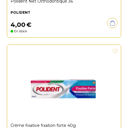
Polident Net Orthodontique 36
POLIDENT
4
,
00
€
En stock
Crème fixative fixation forte 40g