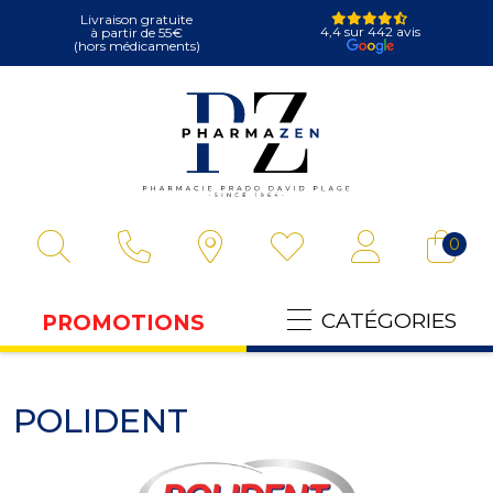
Livraison gratuite
4,4 sur 442 avis
à partir de 55€
(hors médicaments)
Pharmazen Votre
0
CATÉGORIES
PROMOTIONS
POLIDENT