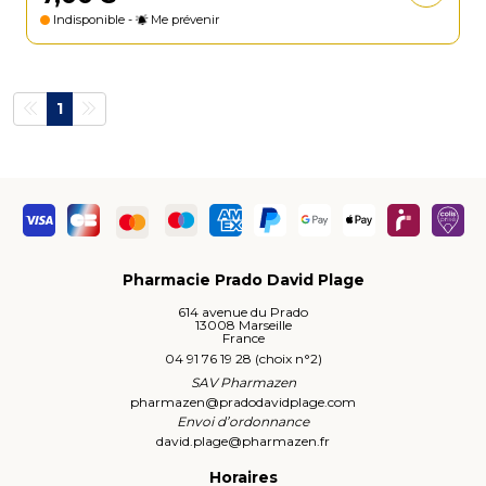
Indisponible -
Me prévenir
1
Pharmacie Prado David Plage
614 avenue du Prado
13008 Marseille
France
04 91 76 19 28 (choix n°2)
SAV Pharmazen
pharmazen
@
pradodavidplage.com
Envoi d’ordonnance
david.plage
@
pharmazen.fr
Horaires