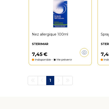
Nez allergique 100ml
Spra
STERIMAR
STER
7
,
45
€
7
,
4
Indisponible -
Me prévenir
Indi
1