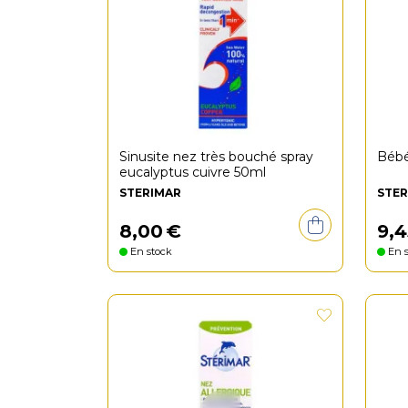
Sinusite nez très bouché spray
Bébé
eucalyptus cuivre 50ml
STERIMAR
STER
8
,
00
€
9
,
4
En stock
En s