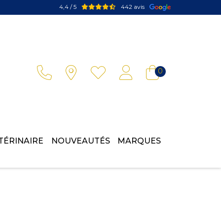
4,4 / 5
442 avis
Votre pharmacie en ligne à votre service
0
TÉRINAIRE
NOUVEAUTÉS
MARQUES