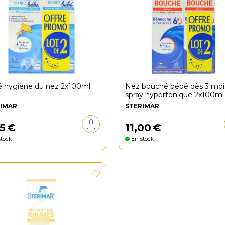
 hygiène du nez 2x100ml
Nez bouché bébé dès 3 moi
spray hypertonique 2x100ml
IMAR
STERIMAR
5
€
11
,
00
€
tock
En stock