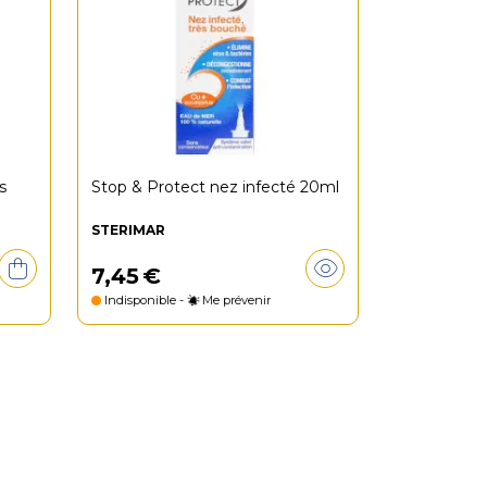
s
Stop & Protect nez infecté 20ml
STERIMAR
7
,
45
€
Indisponible -
Me prévenir