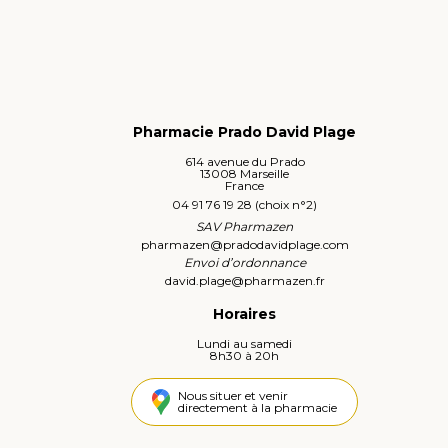
Pharmacie Prado David Plage
614 avenue du Prado
13008 Marseille
France
04 91 76 19 28 (choix n°2)
SAV Pharmazen
pharmazen
@
pradodavidplage.com
Envoi d’ordonnance
david.plage
@
pharmazen.fr
Horaires
Lundi au samedi
8h30 à 20h
Nous situer et venir
directement à la pharmacie