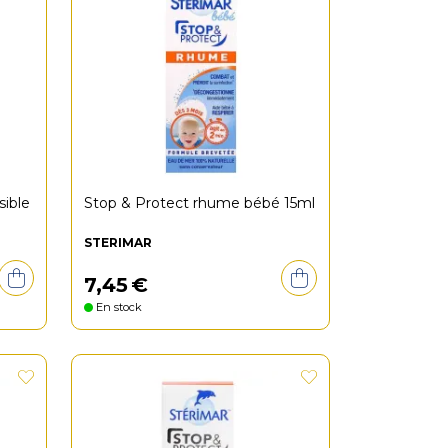
sible
Stop & Protect rhume bébé 15ml
STERIMAR
7
,
45
€
En stock