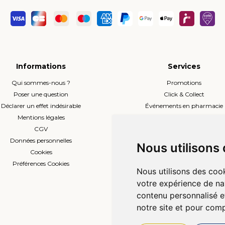
Informations
Services
Qui sommes-nous ?
Promotions
Poser une question
Click & Collect
Déclarer un effet indésirable
Événements en pharmacie
Mentions légales
Envoi d’ordonnance
CGV
Prise de rendez-vous
Données personnelles
L’équipe
Nous utilisons
Cookies
Compte professionnel
Préférences Cookies
Nous utilisons des cook
votre expérience de na
contenu personnalisé et
notre site et pour com