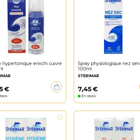
y hypertonique enrichi cuivre
Spray physiologique nez sen
ml
100ml
IMAR
STERIMAR
5
€
7
,
45
€
tock
En stock