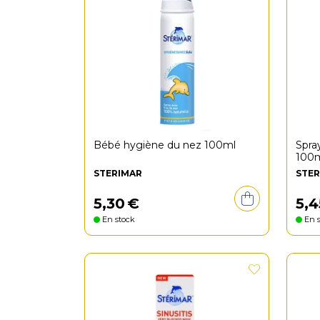
Bébé hygiène du nez 100ml
Spra
100
STERIMAR
STER
5
,
30
€
5
,
4
En stock
En s