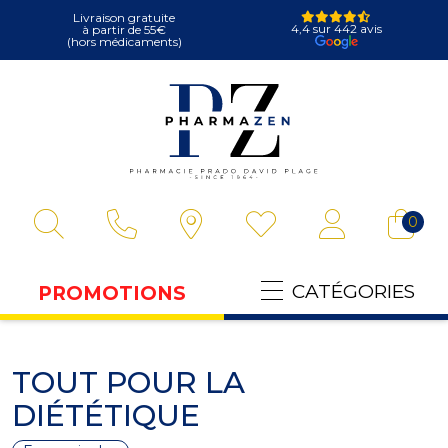
Livraison gratuite
4,4 sur 442 avis
à partir de 55€
(hors médicaments)
Pharmazen Votre
0
CATÉGORIES
PROMOTIONS
TOUT POUR LA
DIÉTÉTIQUE