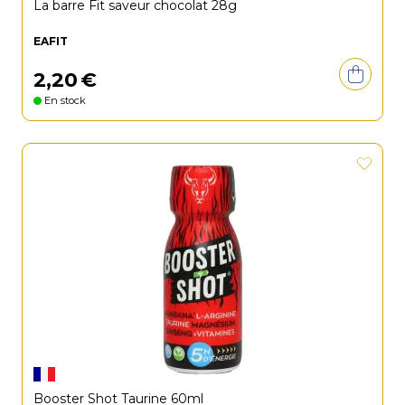
La barre Fit saveur chocolat 28g
EAFIT
2
,
20
€
En stock
Booster Shot Taurine 60ml