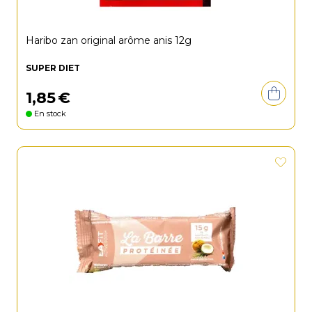
Haribo zan original arôme anis 12g
SUPER DIET
1
,
85
€
En stock