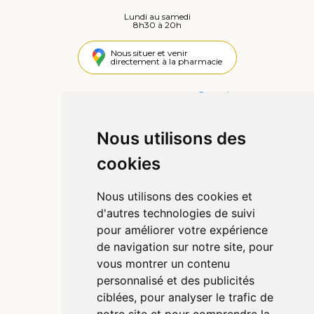
Lundi au samedi
8h30 à 20h
Nous situer et venir
directement à la pharmacie
4,4 / 5
442 avis
Nous utilisons des
Informations
cookies
Qui sommes-nous ?
Poser une question
Nous utilisons des cookies et
Déclarer un effet indésirable
d'autres technologies de suivi
Mentions légales
pour améliorer votre expérience
CGV
de navigation sur notre site, pour
Données personnelles
vous montrer un contenu
Cookies
personnalisé et des publicités
Préférences Cookies
ciblées, pour analyser le trafic de