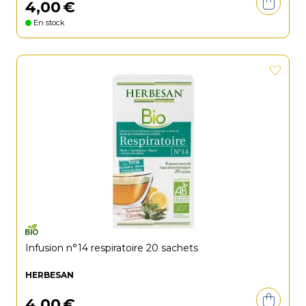
4
,
00
€
En stock
Infusion n°14 respiratoire 20 sachets
HERBESAN
4
,
00
€