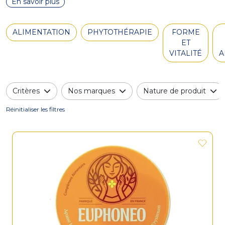
En savoir plus
ALIMENTATION
PHYTOTHÉRAPIE
FORME
ET
VITALITÉ
A
Critères
Nos marques
Nature de produit
Réinitialiser les filtres