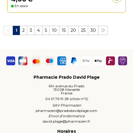
En stock
1
2
3
4
5
10
15
20
25
30
Pharmacie Prado David Plage
614 avenue du Prado
13008 Marseille
France
04 91 76 19 28 (choix n°2)
SAV Pharmazen
pharmazen
@
pradodavidplage.com
Envoi d’ordonnance
david.plage
@
pharmazen.fr
Horaires