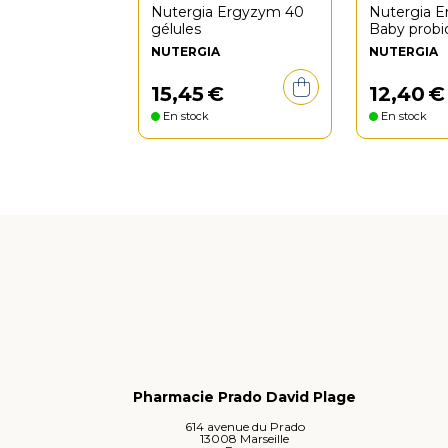
Nutergia Ergyzym 40
Nutergia E
gélules
Baby probi
NUTERGIA
NUTERGIA
15
,
45
€
12
,
40
€
En stock
En stock
Pharmacie Prado David Plage
614 avenue du Prado
13008 Marseille