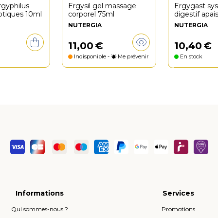
rgyphilus
Ergysil gel massage
Ergygast sy
otiques 10ml
corporel 75ml
digestif apai
NUTERGIA
NUTERGIA
11
,
00
€
10
,
40
€
Indisponible -
Me prévenir
En stock
Informations
Services
Qui sommes-nous ?
Promotions