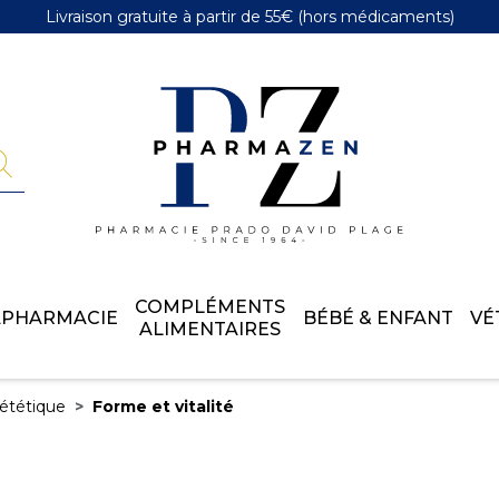
Livraison gratuite
à partir de 55€
(hors médicaments)
Pharmazen 
COMPLÉMENTS
APHARMACIE
BÉBÉ & ENFANT
VÉ
ALIMENTAIRES
iététique
Forme et vitalité