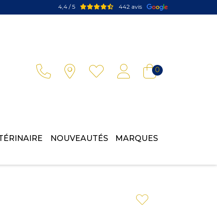
4,4 / 5
442 avis
Votre pharmacie en ligne à votre service
0
TÉRINAIRE
NOUVEAUTÉS
MARQUES