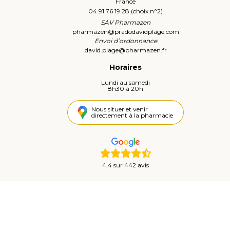
France
04 91 76 19 28 (choix n°2)
SAV Pharmazen
pharmazen
@
pradodavidplage.com
Envoi d’ordonnance
david.plage
@
pharmazen.fr
Horaires
Lundi au samedi
8h30 à 20h
Nous situer et venir
directement à la pharmacie
4,4 sur 442 avis