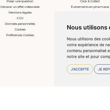
Poser une question
Click & Collect
Déclarer un effet indésirable
Événements en pharmacie
Mentions légales
Envoi d’ordonnance
CGV
Prise de rendez-vous
Données personnelles
L’équipe
Nous utilisons
Cookies
Compte professionnel
Préférences Cookies
Nous utilisons des cook
votre expérience de na
contenu personnalisé et
notre site et pour com
J'ACCEPTE
JE REF