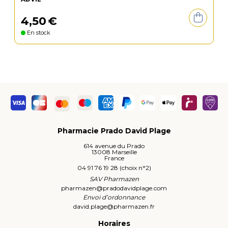
4
,
50
€
En stock
Pharmacie Prado David Plage
614 avenue du Prado
13008 Marseille
France
04 91 76 19 28 (choix n°2)
SAV Pharmazen
pharmazen
@
pradodavidplage.com
Envoi d’ordonnance
david.plage
@
pharmazen.fr
Horaires