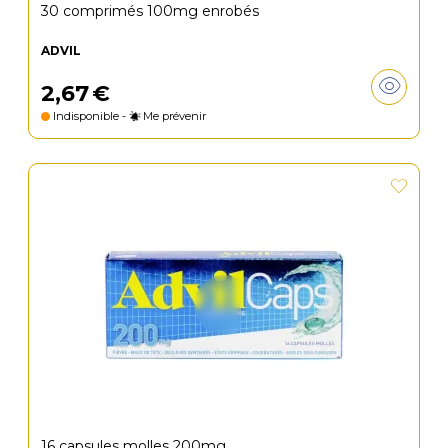
30 comprimés 100mg enrobés
ADVIL
2
,
67
€
Indisponible -
Me prévenir
16 capsules molles 200mg