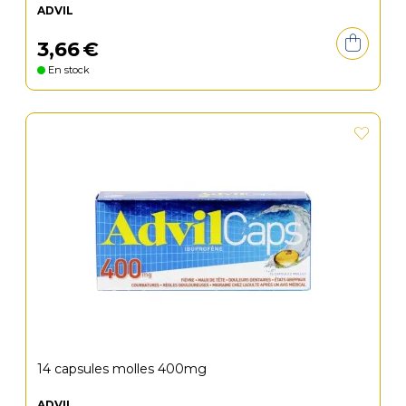
ADVIL
3
,
66
€
En stock
14 capsules molles 400mg
ADVIL