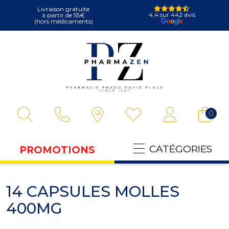
Livraison gratuite
4,4 sur 442 avis
à partir de 55€
(hors médicaments)
Pharmazen Votre
0
CATÉGORIES
PROMOTIONS
14 CAPSULES MOLLES
400MG