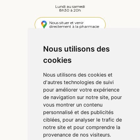
Lundi au samedi
8h30 à 20h
Nous situer et venir
directement à la pharmacie
4,4 / 5
442 avis
Nous utilisons des
cookies
Informations
Qui sommes-nous ?
Nous utilisons des cookies et
Poser une question
d'autres technologies de suivi
Déclarer un effet indésirable
pour améliorer votre expérience
Mentions légales
de navigation sur notre site, pour
CGV
vous montrer un contenu
Données personnelles
personnalisé et des publicités
Cookies
ciblées, pour analyser le trafic de
Préférences Cookies
notre site et pour comprendre la
provenance de nos visiteurs.