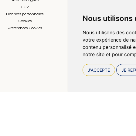
CGV
Prise de rendez-vous
Données personnelles
L’équipe
Nous utilisons
Cookies
Compte professionnel
Préférences Cookies
Nous utilisons des cook
votre expérience de na
contenu personnalisé et
notre site et pour com
J'ACCEPTE
JE REF