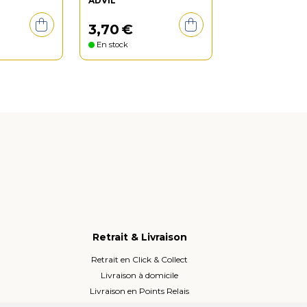
ADVIL
3
,
70
€
En stock
Retrait & Livraison
Retrait en Click & Collect
Livraison à domicile
Livraison en Points Relais
Lockers ou Relais voisins