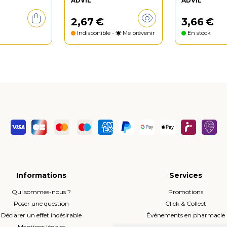
ADVIL
ADVIL
2
,
67
€
3
,
66
€
Indisponible -
Me prévenir
En stock
Informations
Services
Qui sommes-nous ?
Promotions
Poser une question
Click & Collect
Déclarer un effet indésirable
Événements en pharmacie
Mentions légales
Envoi d’ordonnance