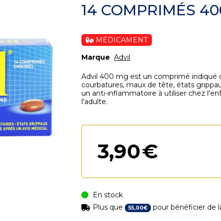
14 COMPRIMÉS 4
MÉDICAMENT
Marque
Advil
Advil 400 mg est un comprimé indiqué da
courbatures, maux de tête, états grippaux
un anti-inflammatoire à utiliser chez l'en
l'adulte.
3
,
90
€
En stock
Plus que
pour bénéficier de la
55
,
00
€