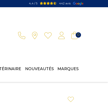
4,4 / 5
442 avis
Votre pharmacie en ligne à votre service
0
TÉRINAIRE
NOUVEAUTÉS
MARQUES