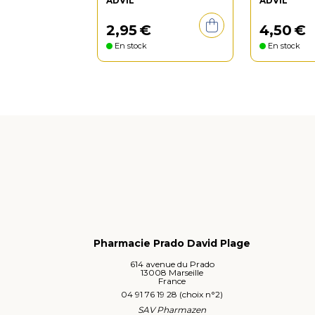
ADVIL
ADVIL
2
,
95
€
4
,
50
€
En stock
En stock
Pharmacie Prado David Plage
614 avenue du Prado
13008 Marseille
France
04 91 76 19 28 (choix n°2)
SAV Pharmazen