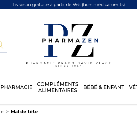
Livraison gratuite
à partir de 55€
(hors médicaments)
Pharmazen 
COMPLÉMENTS
APHARMACIE
BÉBÉ & ENFANT
VÉ
ALIMENTAIRES
re
Mal de tête