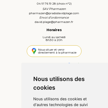
04 91 76 19 28 (choix n°2)
SAV Pharmazen
pharmazen
@
pradodavidplage.com
Envoi d’ordonnance
david.plage
@
pharmazen.fr
Horaires
Lundi au samedi
8h30 à 20h
Nous situer et venir
directement à la pharmacie
4,4 / 5
442 avis
Nous utilisons des
Informations
cookies
Qui sommes-nous ?
Poser une question
Nous utilisons des cookies et
Déclarer un effet indésirable
d'autres technologies de suivi
Mentions légales