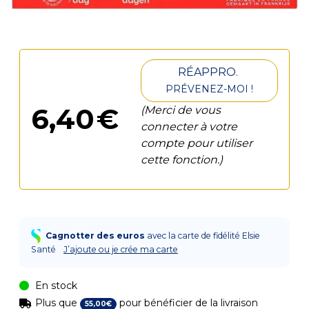
RÉAPPRO.
PRÉVENEZ-MOI !
6
,
40
€
(Merci de vous
connecter à votre
compte pour utiliser
cette fonction.)
Cagnotter des euros
avec la carte de fidélité Elsie
Santé
J’ajoute ou je crée ma carte
En stock
Plus que
pour bénéficier de la livraison
55
,
00
€