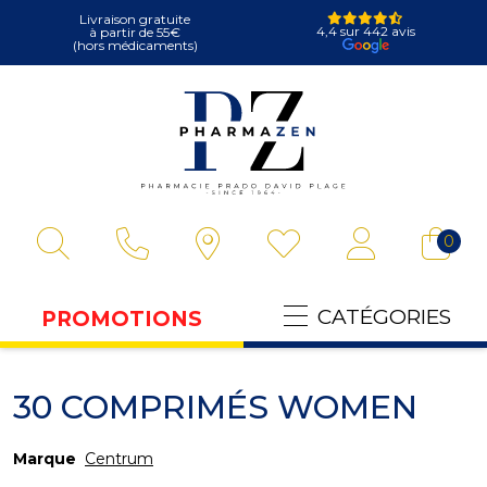
Livraison gratuite
4,4 sur 442 avis
à partir de 55€
(hors médicaments)
Pharmazen Votre
0
CATÉGORIES
PROMOTIONS
30 COMPRIMÉS WOMEN
Marque
Centrum