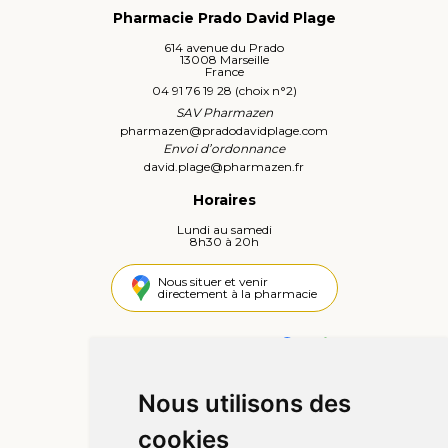
Pharmacie Prado David Plage
614 avenue du Prado
13008 Marseille
France
04 91 76 19 28 (choix n°2)
SAV Pharmazen
pharmazen
@
pradodavidplage.com
Envoi d’ordonnance
david.plage
@
pharmazen.fr
Horaires
Lundi au samedi
8h30 à 20h
Nous situer et venir
directement à la pharmacie
4,4 / 5
442 avis
Nous utilisons des
Informations
cookies
Qui sommes-nous ?