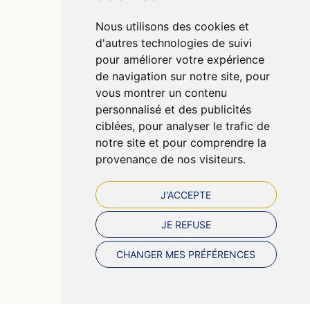
Poser une question
Nous utilisons des cookies et
Déclarer un effet indésirable
d'autres technologies de suivi
Mentions légales
pour améliorer votre expérience
CGV
de navigation sur notre site, pour
Données personnelles
vous montrer un contenu
Cookies
personnalisé et des publicités
Préférences Cookies
ciblées, pour analyser le trafic de
notre site et pour comprendre la
provenance de nos visiteurs.
J'ACCEPTE
JE REFUSE
CHANGER MES PRÉFÉRENCES