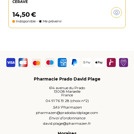
CERAVE
14
,
50
€
Indisponible -
Me prévenir
Pharmacie Prado David Plage
614 avenue du Prado
13008 Marseille
France
04 91 76 19 28 (choix n°2)
SAV Pharmazen
pharmazen
@
pradodavidplage.com
Envoi d’ordonnance
david.plage
@
pharmazen.fr
Horaires