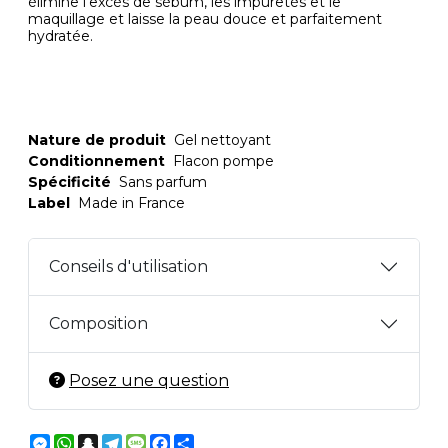
élimine l'excès de sébum, les impuretés et le
maquillage et laisse la peau douce et parfaitement
hydratée.
Nature de produit
Gel nettoyant
Conditionnement
Flacon pompe
Spécificité
Sans parfum
Label
Made in France
Conseils d'utilisation
Composition
Posez une question
Messenger
WhatsApp
Snapchat
Telegram
Message
Facebook
Partager