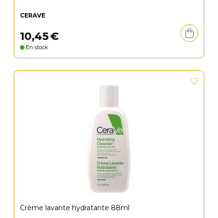
CERAVE
10
,
45
€
En stock
Crème lavante hydratante 88ml