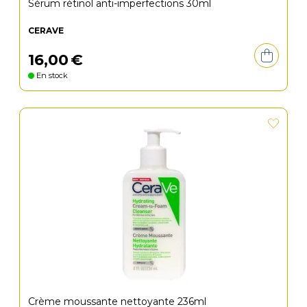
Sérum rétinol anti-imperfections 30ml
CERAVE
16
,
00
€
En stock
Crème moussante nettoyante 236ml