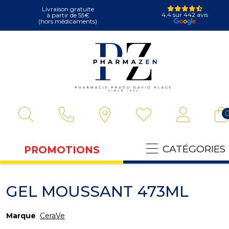
Livraison gratuite
4,4 sur 442 avis
à partir de 55€
(hors médicaments)
Pharmazen Vot
CATÉGORIES
PROMOTIONS
GEL MOUSSANT 473ML
Marque
CeraVe