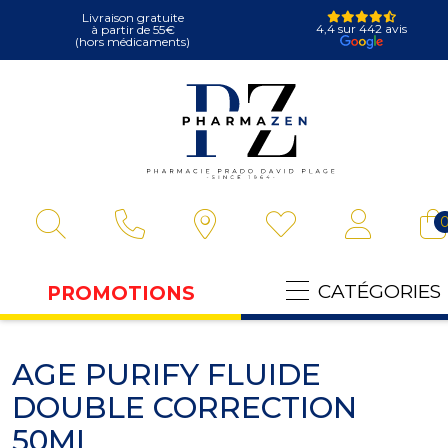
Livraison gratuite
4,4 sur 442 avis
à partir de 55€
(hors médicaments)
Pharmazen Vot
CATÉGORIES
PROMOTIONS
AGE PURIFY FLUIDE
DOUBLE CORRECTION
50ML