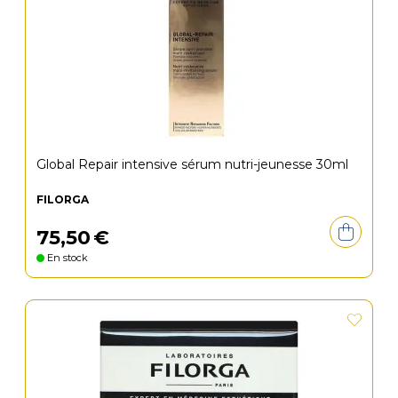
Global Repair intensive sérum nutri-jeunesse 30ml
FILORGA
75
,
50
€
En stock