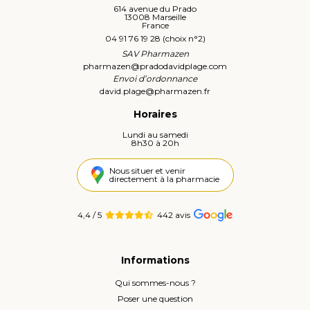
614 avenue du Prado
13008 Marseille
France
04 91 76 19 28 (choix n°2)
SAV Pharmazen
pharmazen
@
pradodavidplage.com
Envoi d’ordonnance
david.plage
@
pharmazen.fr
Horaires
Lundi au samedi
8h30 à 20h
Nous situer et venir
directement à la pharmacie
4,4 / 5
442 avis
Informations
Qui sommes-nous ?
Poser une question