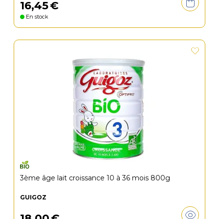
16
,
45
€
En stock
3ème âge lait croissance 10 à 36 mois 800g
GUIGOZ
18
,
00
€