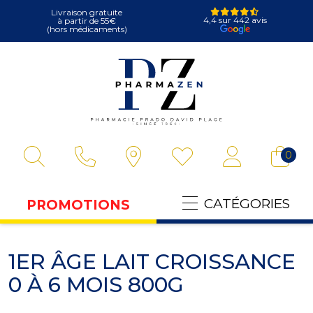
Livraison gratuite
4,4 sur 442 avis
à partir de 55€
(hors médicaments)
Pharmazen Votre
0
CATÉGORIES
PROMOTIONS
1ER ÂGE LAIT CROISSANCE
0 À 6 MOIS 800G