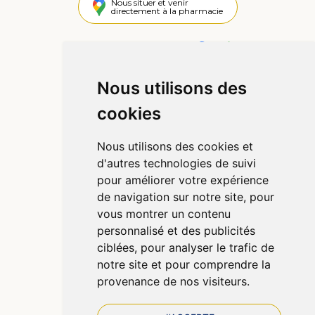
Nous situer et venir
directement à la pharmacie
4,4 / 5
442 avis
Nous utilisons des
Informations
cookies
Qui sommes-nous ?
Poser une question
Nous utilisons des cookies et
Déclarer un effet indésirable
d'autres technologies de suivi
Mentions légales
pour améliorer votre expérience
CGV
de navigation sur notre site, pour
Données personnelles
vous montrer un contenu
Cookies
personnalisé et des publicités
Préférences Cookies
ciblées, pour analyser le trafic de
notre site et pour comprendre la
provenance de nos visiteurs.