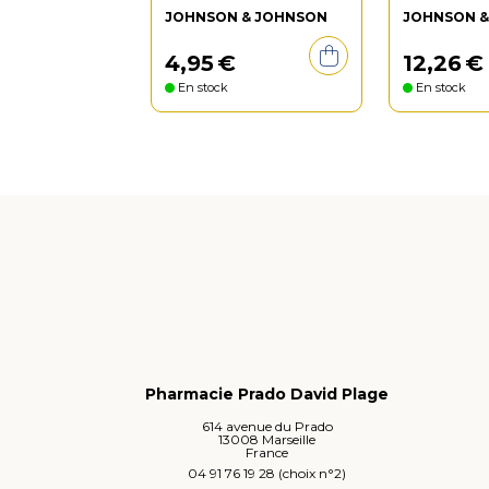
JOHNSON & JOHNSON
JOHNSON 
4
,
95
€
12
,
26
€
En stock
En stock
Pharmacie Prado David Plage
614 avenue du Prado
13008 Marseille
France
04 91 76 19 28 (choix n°2)