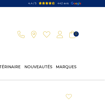
4,4 / 5
442 avis
Votre pharmacie en ligne à votre service
0
TÉRINAIRE
NOUVEAUTÉS
MARQUES