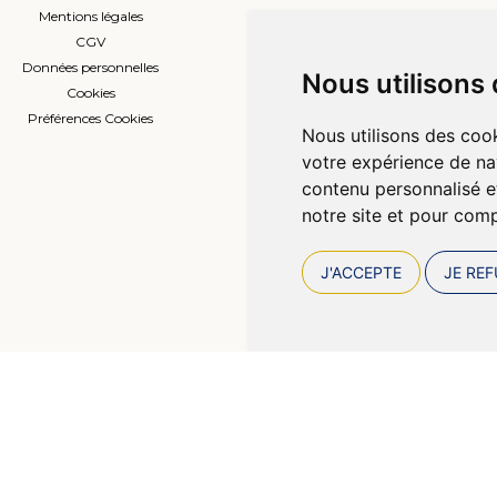
Mentions légales
Envoi d’ordonnance
CGV
Prise de rendez-vous
Données personnelles
L’équipe
Nous utilisons
Cookies
Compte professionnel
Préférences Cookies
Nous utilisons des cook
votre expérience de na
contenu personnalisé et
notre site et pour com
J'ACCEPTE
JE REF