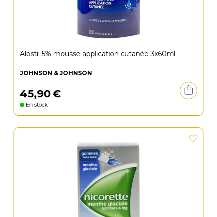
Alostil 5% mousse application cutanée 3x60ml
JOHNSON & JOHNSON
45
,
90
€
En stock