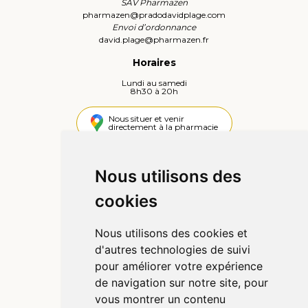
SAV Pharmazen
pharmazen
@
pradodavidplage.com
Envoi d’ordonnance
david.plage
@
pharmazen.fr
Horaires
Lundi au samedi
8h30 à 20h
Nous situer et venir
directement à la pharmacie
4,4 / 5
442 avis
Nous utilisons des
cookies
Informations
Qui sommes-nous ?
Nous utilisons des cookies et
Poser une question
d'autres technologies de suivi
Déclarer un effet indésirable
pour améliorer votre expérience
Mentions légales
de navigation sur notre site, pour
CGV
vous montrer un contenu