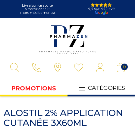
Livraison gratuite
4,4 sur 442 avis
à partir de 55€
(hors médicaments)
Pharmazen Votre
0
CATÉGORIES
PROMOTIONS
ALOSTIL 2% APPLICATION
CUTANÉE 3X60ML