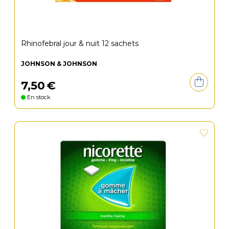
Rhinofebral jour & nuit 12 sachets
JOHNSON & JOHNSON
7
,
50
€
En stock