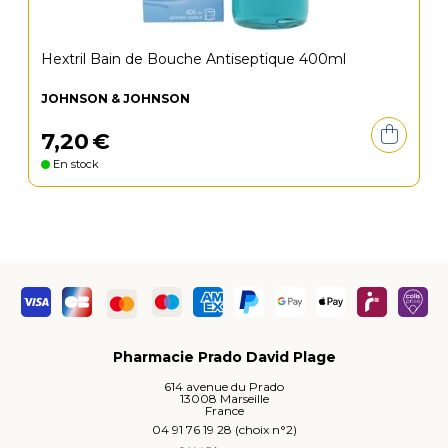
Hextril Bain de Bouche Antiseptique 400ml
JOHNSON & JOHNSON
7
,
20
€
En stock
Pharmacie Prado David Plage
614 avenue du Prado
13008 Marseille
France
04 91 76 19 28 (choix n°2)