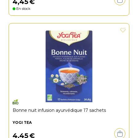
4
,
45
€
En stock
Bonne nuit infusion ayurvédique 17 sachets
YOGI TEA
4
,
45
€