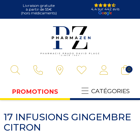
Livraison gratuite
4,4 sur 442 avis
à partir de 55€
(hors médicaments)
Pharmazen Votre
0
CATÉGORIES
PROMOTIONS
17 INFUSIONS GINGEMBRE
CITRON