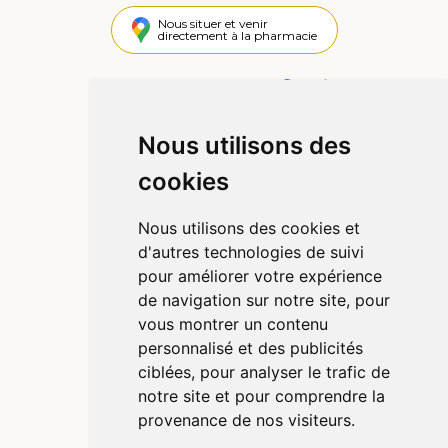
Nous situer et venir
directement à la pharmacie
4,4 / 5
442 avis
Nous utilisons des
Informations
cookies
Qui sommes-nous ?
Poser une question
Nous utilisons des cookies et
Déclarer un effet indésirable
d'autres technologies de suivi
Mentions légales
pour améliorer votre expérience
CGV
de navigation sur notre site, pour
Données personnelles
vous montrer un contenu
Cookies
personnalisé et des publicités
Préférences Cookies
ciblées, pour analyser le trafic de
notre site et pour comprendre la
provenance de nos visiteurs.