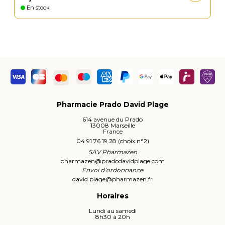
En stock
Pharmacie Prado David Plage
614 avenue du Prado
13008 Marseille
France
04 91 76 19 28 (choix n°2)
SAV Pharmazen
pharmazen
@
pradodavidplage.com
Envoi d’ordonnance
david.plage
@
pharmazen.fr
Horaires
Lundi au samedi
8h30 à 20h