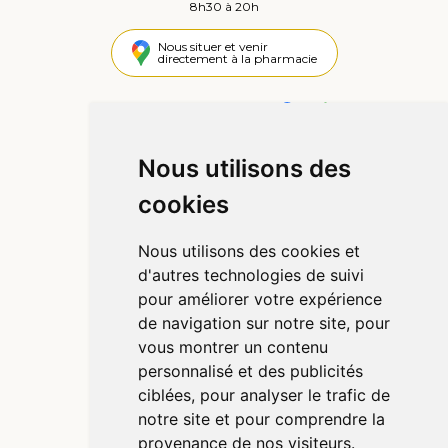
8h30 à 20h
Nous situer et venir
directement à la pharmacie
4,4 / 5
442 avis
Nous utilisons des
Informations
cookies
Qui sommes-nous ?
Poser une question
Nous utilisons des cookies et
Déclarer un effet indésirable
d'autres technologies de suivi
Mentions légales
pour améliorer votre expérience
CGV
de navigation sur notre site, pour
Données personnelles
vous montrer un contenu
Cookies
personnalisé et des publicités
Préférences Cookies
ciblées, pour analyser le trafic de
notre site et pour comprendre la
provenance de nos visiteurs.