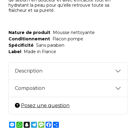
de sébum en douceur et avec efficacité tout en
hydratant la peau pour qu'elle retrouve toute sa
fraîcheur et sa pureté.
Nature de produit
Mousse nettoyante
Conditionnement
Flacon pompe
Spécificité
Sans paraben
Label
Made in France
Description
Composition
Posez une question
Messenger
WhatsApp
Snapchat
Telegram
Message
Facebook
Partager