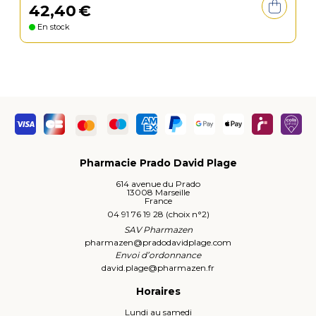
42
,
40
€
En stock
Pharmacie Prado David Plage
614 avenue du Prado
13008 Marseille
France
04 91 76 19 28 (choix n°2)
SAV Pharmazen
pharmazen
@
pradodavidplage.com
Envoi d’ordonnance
david.plage
@
pharmazen.fr
Horaires
Lundi au samedi