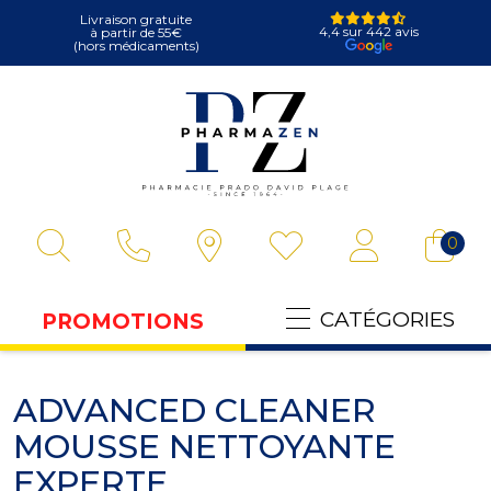
Livraison gratuite
4,4 sur 442 avis
à partir de 55€
(hors médicaments)
Pharmazen Votre
0
CATÉGORIES
PROMOTIONS
ADVANCED CLEANER
MOUSSE NETTOYANTE
EXPERTE