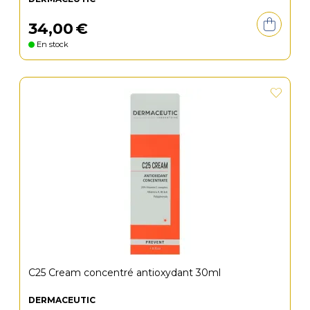
34
,
00
€
En stock
C25 Cream concentré antioxydant 30ml
DERMACEUTIC